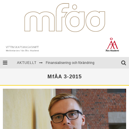
Finansialisering och förändring
AKTUELLT
En resa genom Mongoliet
MfÅA 3-2015
Teknologi för kontinuerlig övervakning av miljön
Åbo Akademi firar ett fullt sekel