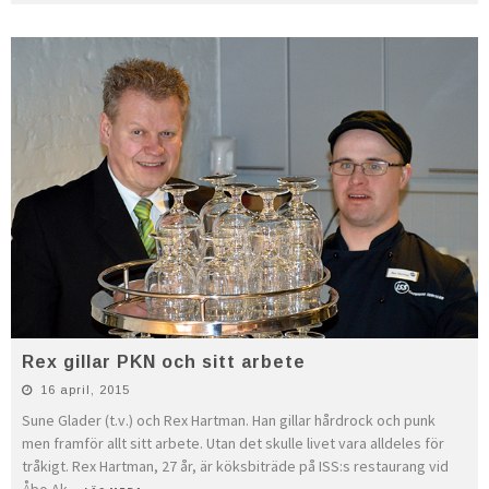
Rex gillar PKN och sitt arbete
16 april, 2015
Sune Glader (t.v.) och Rex Hartman. Han gillar hårdrock och punk
men framför allt sitt arbete. Utan det skulle livet vara alldeles för
tråkigt. Rex Hartman, 27 år, är köksbiträde på ISS:s restaurang vid
Åbo Ak
...