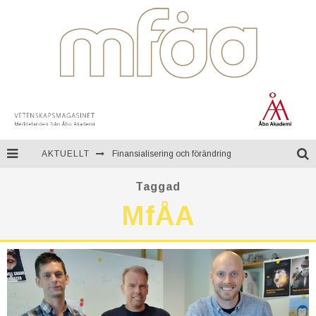
AKTUELLT
Finansialisering och förändring
En resa genom Mongoliet
Taggad
MfÅA
Teknologi för kontinuerlig övervakning av miljön
Åbo Akademi firar ett fullt sekel