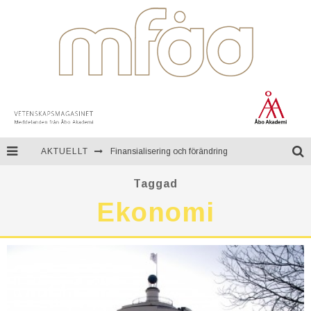
AKTUELLT
Finansialisering och förändring
En resa genom Mongoliet
Taggad
Ekonomi
Teknologi för kontinuerlig övervakning av miljön
Åbo Akademi firar ett fullt sekel