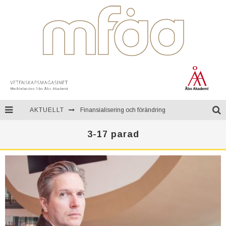
AKTUELLT
Finansialisering och förändring
En resa genom Mongoliet
3-17 parad
Teknologi för kontinuerlig övervakning av miljön
Åbo Akademi firar ett fullt sekel