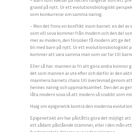
– Barn som vaknar på natten fungerar som ett preve
gravid på nytt. Ur ett evolutionsbiologiskt perspek
som konkurrerar om samma näring.
– Men det finns en konflikt inom barnet: en del av d
som vill sova kommer från modern och den del som 
mer av modern, den försöker få modern att ge det 
bli med barn på nytt. Ur ett evolutionsbiologiskt 
kommer att vara samma man som var far till barn
Eller så här: mannen är fri att göra andra kvinnor 
det som mannen är ute efter och därför är den akti
maximera barnets chans till överlevnad genom att 
hennes näring och uppmärksamhet. Den del av gen
låta modern sova så att modern så snabbt som möjl
Haig om epigenetik kontra den moderna evolution
Epigenetiskt arv har påståtts göra det möjligt att 
ett sådant påstående stämmer, eller i den mån et