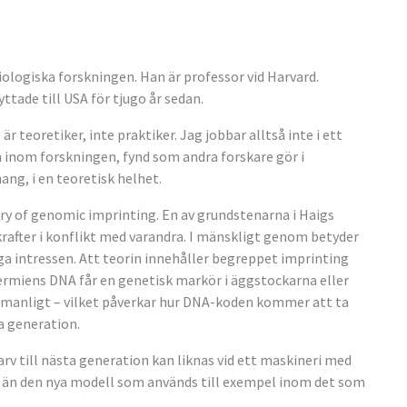
ologiska forskningen. Han är professor vid Harvard.
tade till USA för tjugo år sedan.
teoretiker, inte praktiker. Jag jobbar alltså inte i ett
ön inom forskningen, fynd som andra forskare gör i
ng, i en teoretisk helhet.
ory of genomic imprinting. En av grundstenarna i Haigs
krafter i konflikt med varandra. I mänskligt genom betyder
a intressen. Att teorin innehåller begreppet imprinting
permiens DNA får en genetisk markör i äggstockarna eller
r manligt – vilket påverkar hur DNA-koden kommer att ta
ta generation.
rv till nästa generation kan liknas vid ett maskineri med
ur än den nya modell som används till exempel inom det som