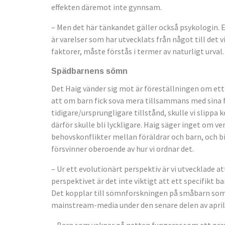
effekten däremot inte gynnsam.
– Men det här tänkandet gäller också psykologin. E
är varelser som har utvecklats från något till det v
faktorer, måste förstås i termer av naturligt urval.
Spädbarnens sömn
Det Haig vänder sig mot är föreställningen om ett
att om barn fick sova mera tillsammans med sina fö
tidigare/ursprungligare tillstånd, skulle vi slippa
därför skulle bli lyckligare. Haig säger inget om v
behovskonflikter mellan föräldrar och barn, och bi
försvinner oberoende av hur vi ordnar det.
– Ur ett evolutionärt perspektiv är vi utvecklade 
perspektivet är det inte viktigt att ett specifikt 
Det kopplar till sömnforskningen på småbarn som 
mainstream-media under den senare delen av april