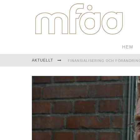
HEM
AKTUELLT
FINANSIALISERING OCH FÖRÄNDRIN
EN RESA GENOM MONGOLIET
TEKNOLOGI FÖR KONTINUERLIG ÖVE
ÅBO AKADEMI FIRAR ETT FULLT SEK