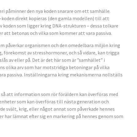
i påminner den nya koden snarare om ett samhälle.
-koden direkt kopieras (den gamla modellen) till att
 koden som ligger kring DNA-strukturen – dessa tolkare
 att betonas och vilka som kommer att vara passiva.
 som påverkar organismen och den omedelbara miljön kring
ng, förekomst av stresshormoner, och så vidare, kan trigga
s av eller på. Det är det här som är ”samhället” i
ns olika arv som har motstridiga betoningar på vilka
ra passiva. Inställningarna kring mekanismerna nollställs
r så att information som rör föräldern kan överföras med
renheter som kan överföras till nästa generation och
e svält, krig, eller något annat som påverkade hennes
heter har lämnat efter sig en markering på hennes genom som