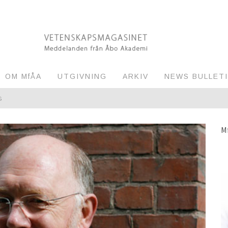
OM MfÅA
UTGIVNING
ARKIV
NEWS BULLET
G
M
RVAKNING AV MILJÖN
EL