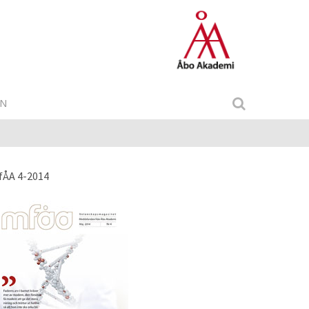
IN
fÅA 4-2014