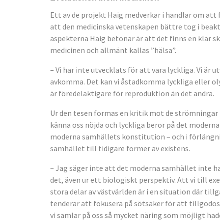
Ett av de projekt Haig medverkar i handlar om att f
att den medicinska vetenskapen bättre tog i beakt
aspekterna Haig betonar är att det finns en klar 
medicinen och allmänt kallas ”hälsa”.
– Vi har inte utvecklats för att vara lyckliga. Vi är 
avkomma. Det kan vi åstadkomma lyckliga eller olyc
är föredelaktigare för reproduktion än det andra.
Ur den tesen formas en kritik mot de strömningar
känna oss nöjda och lyckliga beror på det moderna
moderna samhällets konstitution – och i förlängni
samhället till tidigare former av existens.
– Jag säger inte att det moderna samhället inte ha
det, även ur ett biologiskt perspektiv. Att vi till 
stora delar av västvärlden är i en situation där tillg
tenderar att fokusera på sötsaker för att tillgodo
vi samlar på oss så mycket näring som möjligt hade 