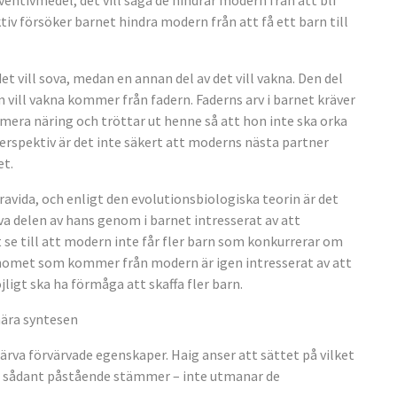
ntivmedel, det vill säga de hindrar modern från att bli
tiv försöker barnet hindra modern från att få ett barn till
et vill sova, medan en annan del av det vill vakna. Den del
vill vakna kommer från fadern. Faderns arv i barnet kräver
mera näring och tröttar ut henne så att hon inte ska orka
perspektiv är det inte säkert att moderns nästa partner
et.
gravida, och enligt den evolutionsbiologiska teorin är det
va delen av hans genom i barnet intresserat av att
se till att modern inte får fler barn som konkurrerar om
omet som kommer från modern är igen intresserat av att
igt ska ha förmåga att skaffa fler barn.
ära syntesen
ärva förvärvade egenskaper. Haig anser att sättet på vilket
t sådant påstående stämmer – inte utmanar de