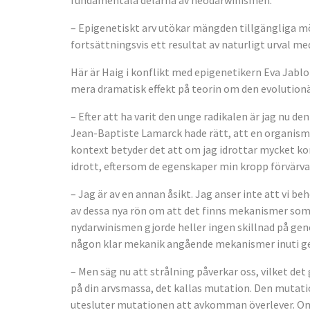
fundamentala delarna av neodarwinismen.
– Epigenetiskt arv utökar mängden tillgängliga m
fortsättningsvis ett resultat av naturligt urval m
Här är Haig i konflikt med epigenetikern Eva Jabl
mera dramatisk effekt på teorin om den evolution
– Efter att ha varit den unge radikalen är jag nu 
Jean-Baptiste Lamarck hade rätt, att en organism 
kontext betyder det att om jag idrottar mycket k
idrott, eftersom de egenskaper min kropp förvär
– Jag är av en annan åsikt. Jag anser inte att vi
av dessa nya rön om att det finns mekanismer som 
nydarwinismen gjorde heller ingen skillnad på gene
någon klar mekanik angående mekanismer inuti g
– Men säg nu att strålning påverkar oss, vilket det
på din arvsmassa, det kallas mutation. Den mutation
utesluter mutationen att avkomman överlever. Om