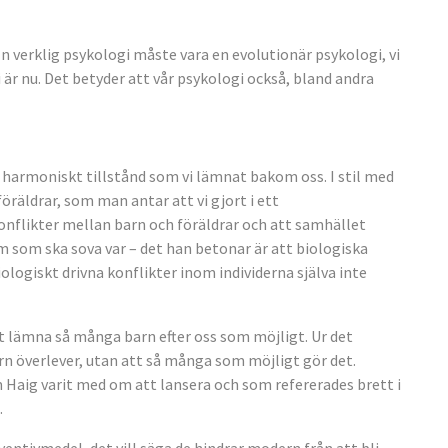
n verklig psykologi måste vara en evolutionär psykologi, vi
i är nu. Det betyder att vår psykologi också, bland andra
 harmoniskt tillstånd som vi lämnat bakom oss. I stil med
räldrar, som man antar att vi gjort i ett
 konflikter mellan barn och föräldrar och att samhället
em som ska sova var – det han betonar är att biologiska
ologiskt drivna konflikter inom individerna själva inte
att lämna så många barn efter oss som möjligt. Ur det
barn överlever, utan att så många som möjligt gör det.
Haig varit med om att lansera och som refererades brett i
.