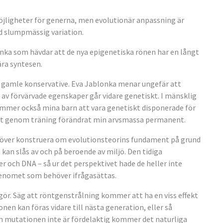
öjligheter för generna, men evolutionär anpassning är
ed slumpmässig variation.
onka som hävdar att de nya epigenetiska rönen har en långt
ära syntesen.
den gamle konservative. Eva Jablonka menar ungefär att
av förvärvade egenskaper går vidare genetiskt. I mänsklig
ommer också mina barn att vara genetiskt disponerade för
vat genom träning förändrat min arvsmassa permanent.
 behöver konstruera om evolutionsteorins fundament på grund
kan slås av och på beroende av miljö. Den tidiga
r och DNA – så ur det perspektivet hade de heller inte
enomet som behöver ifrågasättas.
 gör. Säg att röntgenstrålning kommer att ha en viss effekt
en kan föras vidare till nästa generation, eller så
 mutationen inte är fördelaktig kommer det naturliga