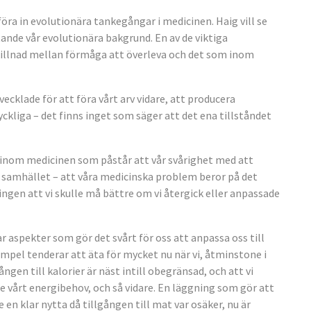
öra in evolutionära tankegångar i medicinen. Haig vill se
ande vår evolutionära bakgrund. En av de viktiga
skillnad mellan förmåga att överleva och det som inom
utvecklade för att föra vårt arv vidare, att producera
kliga – det finns inget som säger att det ena tillståndet
 inom medicinen som påstår att vår svårighet med att
 samhället – att våra medicinska problem beror på det
ngen att vi skulle må bättre om vi återgick eller anpassade
r aspekter som gör det svårt för oss att anpassa oss till
exempel tenderar att äta för mycket nu när vi, åtminstone i
ången till kalorier är näst intill obegränsad, och att vi
se vårt energibehov, och så vidare. En läggning som gör att
en klar nytta då tillgången till mat var osäker, nu är