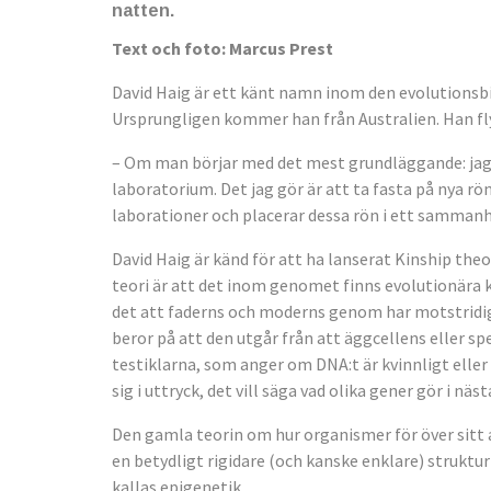
natten.
Text och foto: Marcus Prest
David Haig är ett känt namn inom den evolutionsbi
Ursprungligen kommer han från Australien. Han flyt
– Om man börjar med det mest grundläggande: jag är 
laboratorium. Det jag gör är att ta fasta på nya r
laborationer och placerar dessa rön i ett sammanha
David Haig är känd för att ha lanserat Kinship the
teori är att det inom genomet finns evolutionära 
det att faderns och moderns genom har motstridig
beror på att den utgår från att äggcellens eller s
testiklarna, som anger om DNA:t är kvinnligt elle
sig i uttryck, det vill säga vad olika gener gör i näs
Den gamla teorin om hur organismer för över sitt a
en betydligt rigidare (och kanske enklare) strukt
kallas epigenetik.