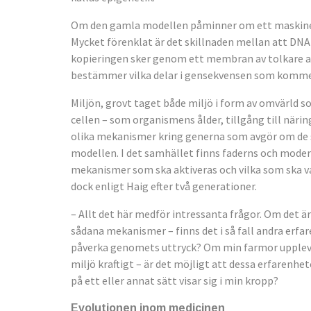
Om den gamla modellen påminner om ett maskiner
Mycket förenklat är det skillnaden mellan att DNA
kopieringen sker genom ett membran av tolkare av
bestämmer vilka delar i gensekvensen som kommer
Miljön, grovt taget både miljö i form av omvärld
cellen – som organismens ålder, tillgång till näri
olika mekanismer kring generna som avgör om de slå
modellen. I det samhället finns faderns och moder
mekanismer som ska aktiveras och vilka som ska va
dock enligt Haig efter två generationer.
– Allt det här medför intressanta frågor. Om det ä
sådana mekanismer – finns det i så fall andra erfa
påverka genomets uttryck? Om min farmor upplevd
miljö kraftigt – är det möjligt att dessa erfaren
på ett eller annat sätt visar sig i min kropp?
Evolutionen inom medicinen