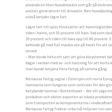
använda en liten huvudmaskin som går på biobränsle
ansluts generatorer till drivaxeln. Men huvudpoängen
också betyder lägre fart.
Lägre fart till sjöss förutsätter att hamnlogistike
tiden i hamn, och 55 procent till havs. Vad som sku
20 procent och tiden till havs upp till 80 procen
behövde gå med full maskin ute på havet för att seda
served.
– Man borde hitta ett sätt att göra kösystemet bä
dagar i veckan med av- och ilastning för att korta 
man kunde betjäna flera fartyg på samma gång.
Meriauras fartyg seglar i Östersjön och norra Euro
hamnarna som fungerar som centraler för den global
betydande hamnar i Bottenhavet – det vill säga 
produkter och sköter exporten av lokala produkter
som transporten av komponenterna i vindkraftverk 
Meriauras fartyg fraktar cirka två miljoner ton var