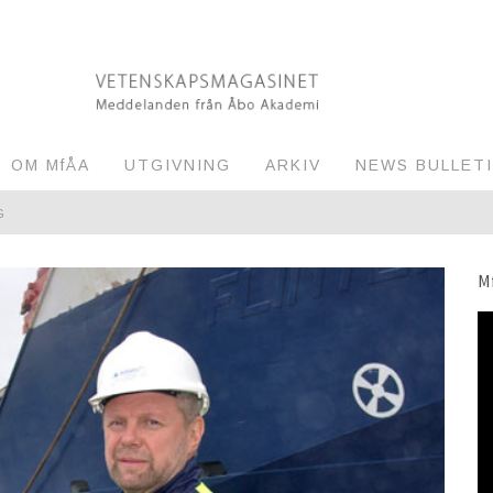
OM MfÅA
UTGIVNING
ARKIV
NEWS BULLET
G
M
RVAKNING AV MILJÖN
EL