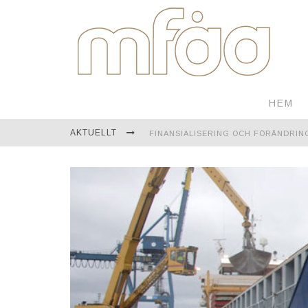
HEM
AKTUELLT
FINANSIALISERING OCH FÖRÄNDRIN
EN RESA GENOM MONGOLIET
TEKNOLOGI FÖR KONTINUERLIG ÖVE
ÅBO AKADEMI FIRAR ETT FULLT SEK