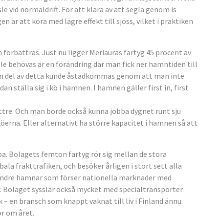
 vid normaldrift. För att klara av att segla genom is
 är att köra med lägre effekt till sjöss, vilket i praktiken
n förbättras. Just nu ligger Meriauras fartyg 45 procent av
lle behövas är en förändring där man fick ner hamntiden till
t. En del av detta kunde åstadkommas genom att man inte
n ställa sig i kö i hamnen. I hamnen gäller first in, first
ttre. Och man borde också kunna jobba dygnet runt sju
köerna. Eller alternativt ha större kapacitet i hamnen så att
pa. Bolagets femton fartyg rör sig mellan de stora
a frakttrafiken, och besöker årligen i stort sett alla
mindre hamnar som förser nationella marknader med
. Bolaget sysslar också mycket med specialtransporter
– en bransch som knappt vaknat till liv i Finland ännu.
or om året.