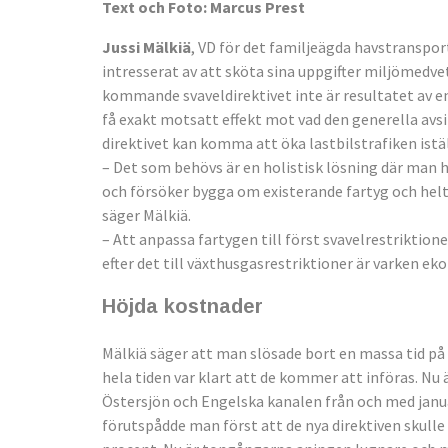
Text och Foto: Marcus Prest
Jussi Mälkiä
, VD för det familjeägda havstranspo
intresserat av att sköta sina uppgifter miljömedvet
kommande svaveldirektivet inte är resultatet av e
få exakt motsatt effekt mot vad den generella avsi
direktivet kan komma att öka lastbilstrafiken istäl
– Det som behövs är en holistisk lösning där man ha
och försöker bygga om existerande fartyg och helt
säger Mälkiä.
– Att anpassa fartygen till först svavelrestrikti
efter det till växthusgasrestriktioner är varken ek
Höjda kostnader
Mälkiä säger att man slösade bort en massa tid på a
hela tiden var klart att de kommer att införas. Nu
Östersjön och Engelska kanalen från och med janua
förutspådde man först att de nya direktiven skull