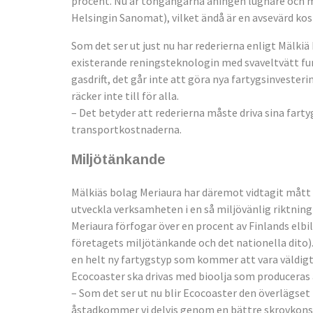
procent. Nu är tongångarna aningen lugnare och m
Helsingin Sanomat), vilket ändå är en avsevärd ko
Som det ser ut just nu har rederierna enligt Mälkiä 
existerande reningsteknologin med svaveltvätt fung
gasdrift, det går inte att göra nya fartygsinvesteri
räcker inte till för alla.
– Det betyder att rederierna måste driva sina fartyg
transportkostnaderna.
Miljötänkande
Mälkiäs bolag Meriaura har däremot vidtagit mått o
utveckla verksamheten i en så miljövänlig riktni
Meriaura förfogar över en procent av Finlands elbil
företagets miljötänkande och det nationella dito)
en helt ny fartygstyp som kommer att vara väldigt 
Ecocoaster ska drivas med bioolja som produceras 
– Som det ser ut nu blir Ecocoaster den överlägset
åstadkommer vi delvis genom en bättre skrovkonst