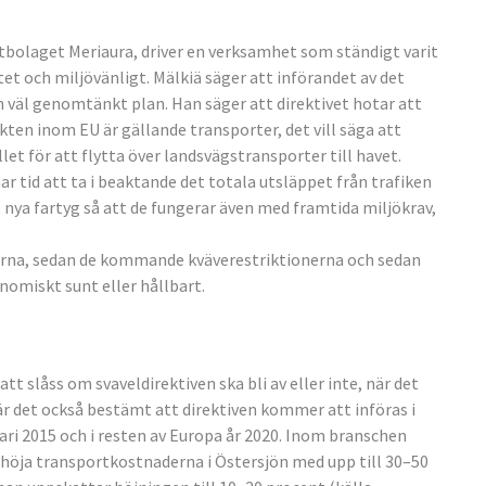
rtbolaget Meriaura, driver en verksamhet som ständigt varit
et och miljövänligt. Mälkiä säger att införandet av det
n väl genomtänkt plan. Han säger att direktivet hotar att
kten inom EU är gällande transporter, det vill säga att
let för att flytta över landsvägstransporter till havet.
r tid att ta i beaktande det totala utsläppet från trafiken
 nya fartyg så att de fungerar även med framtida miljökrav,
onerna, sedan de kommande kväverestriktionerna och sedan
onomiskt sunt eller hållbart.
tt slåss om svaveldirektiven ska bli av eller inte, när det
 är det också bestämt att direktiven kommer att införas i
ri 2015 och i resten av Europa år 2020. Inom branschen
e höja transportkostnaderna i Östersjön med upp till 30–50