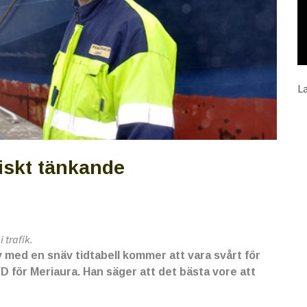
L
tiskt tänkande
 trafik.
v med en snäv tidtabell kommer att vara svårt för
VD för Meriaura. Han säger att det bästa vore att