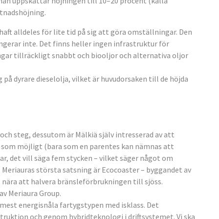
an uppskattar höjningen till 10–20 procent (källa
stnadshöjning.
haft alldeles för lite tid på sig att göra omställningar. Den
erar inte. Det finns heller ingen infrastruktur för
ngar tillräckligt snabbt och biooljor och alternativa oljor
 på dyrare dieselolja, vilket är huvudorsaken till de höjda
ch steg, dessutom är Mälkiä själv intresserad av att
ng som möjligt (bara som en parentes kan nämnas att
ar, det vill säga fem stycken – vilket säger något om
. Meriauras största satsning är Ecocoaster – byggandet av
nära att halvera bränsleförbrukningen till sjöss.
av Meriaura Group.
 mest energisnåla fartygstypen med isklass. Det
ruktion och genom hybridteknologi i driftsystemet. Vi ska