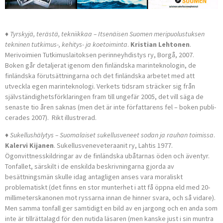
♦ Tyrskyjä, terästä, tekniikkaa – Itsenäisen Suomen meripuolustuksen
tekninen tutkimus-, kehitys- ja koetoiminta
.
Kristian Lehtonen
.
Merivoimien Tutkimuslaitoksen perinneyhdistys ry, Borgå, 2007.
Boken går detaljerat igenom den finländska marinteknologin, de
finländska förutsättningarna och det finländska arbetet med att
utveckla egen marinteknologi. Verkets tidsram sträcker sig från
självständighetsförklaringen fram till ungefär 2005, det vill säga de
senaste tio åren saknas (men det är inte författarens fel – boken publi­
cerades 2007). Rikt illustrerad.
♦ Sukellushälytys – Suomalaiset sukellusveneet sodan ja rauhan toimis­sa
.
Kalervi Kijanen
. Sukellusveneveteraanit ry, Lahtis 1977.
Ögonvittnesskildringar av de finländska ubåtarnas öden och äventyr.
Tonfallet, särskilt i de enskilda beskrivningarna gjorda av
besättningsmän skulle idag antagligen anses vara moraliskt
problematiskt (det finns en stor munterhet i att få öppna eld med 20-
millimeterskanonen mot ryssarna innan de hinner svara, och så vidare).
Men samma tonfall ger samtidigt en bild av en jargong och en anda som
inte är tillrättalagd för den nutida läsaren (men kanske just i sin muntra