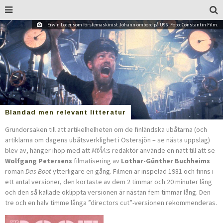
Erwin Leder som förstemaskinist Johann ombord på U96. Foto: Constantin Film.
Blandad men relevant litteratur
Grundorsaken till att artikelhelhe­ten om de finländska ubåtarna (och
artik­larna om dagens ubåtsverklighet i Öster­sjön – se nästa uppslag)
blev av, hänger ihop med att
MfÅA
:s redaktör använde en natt till att se
Wolfgang Petersens
filmatisering av
Lothar-Günther Buchheims
roman
Das Boot
ytterligare en gång. Filmen är inspelad 1981 och finns i
ett antal versioner, den kortaste av dem 2 timmar och 20 minuter lång
och den så kallade oklippta versionen är nästan fem timmar lång. Den
tre och en halv timme långa ”directors cut”-versionen rekommenderas.