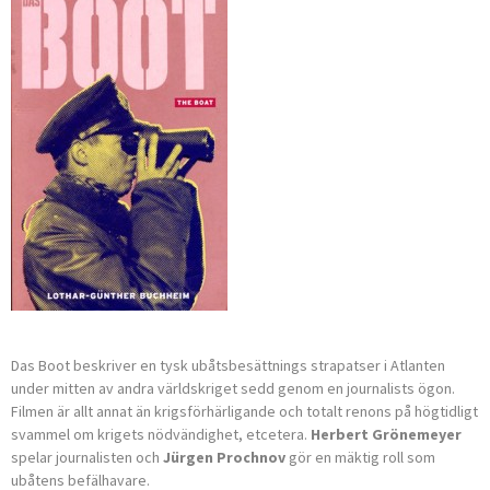
Das Boot beskriver en tysk ubåtsbesättnings strapatser i Atlanten
unde­r mitten av andra världskriget sedd genom en journalists ögon.
Filme­n är allt annat än krigsförhärligande och totalt renons på högtidligt
svammel om krigets nödvändighet, etcetera.
Herbert Grönemeyer
spelar journalisten och
Jürgen Prochnov
gör en mäktig roll som
ubåtens befälhavare.