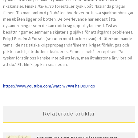
rikskansler. Finska
Iku-Turso
föreställer tysk ubåt. Nazianda präglar
filmen. Tio man ombord på ubåten överlever brittiska sjunkbombningar
men ubåten ligger på botten. De överlevande har endast åtta
dykanordningar som de kan rädda sig upp till ytan med. Två av
besättningsmedlemmarna skjuter sig själva för att åtgärda problemet.
Enligt Forsén & Forsén (se rutan med böcker ovan) ett återkommande
tema i de nazistiska krigspropagandafilmerna: kriget förhärligas och
plikten och hjältedöden idealiseras. Filmen innehåller repliken: ”Vi
tyskar förstår oss kanske inte på att leva, men åtminstone är vi bra på
att dö.” Ett filmklipp kan ses nedan.
https://www.youtube.com/watch?v=wFhzIBqBPqo
Relaterade artiklar