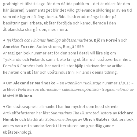
grabbighet tillrättalagd för den dåtida publiken – det är oklart för den
här läsaren). Sammantaget blir det väldigt levande skildringar av en tid
som inte ligger så långt borta. Rikt illustrerad: många bilder på
besättningar i arbete, ubåtar förtöjda och kamouflerade i den
åboländska skärgården, med mera.
♦ Tysklands och Finlands hemliga ubåtssamarbete
.
Björn Forsén
och
Annette Forsén
. Söderströms, Borgå 1999.
Antagligen bok nummer ett för den som i detalj vill lära sig om
Tysklands och Finlands samarbete kring ubåtar och ubåtsverksam­het.
Forsén & Forséns bok har varit till stor hjälp i skrivandet av arti­kel­­
helheten om ubåtar och ubåtsindustrin i Finland i denna tidnin­g.
♦
Om
Alexander Marinesko
– se
Rannikon Puolustaja
nummer 1/2015 –
artikeln
Vielä kerran Marinesko – sukellusvenepäällikön tragin­en elämä
av
Matti Mäkinen
.
♦
Om ubåtsvapnet i allmänhet har hur mycket som helst skrivits.
Artikelförfattaren har läst
Submarines The Illustrated History
av
Richard
Humble
och bläddrat i
Submarine Design
av
Ulrich Gabler
. Gablers bok
anses vara ett standardverk i litteraturen om grundläggande
ubåtsteknologi.