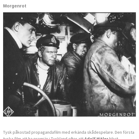
Morgenrot
Tysk påkostad propagandafilm med erkända skådespelare. Den första
tyska film att ha premiär i Tyskland efter att
Adolf Hitler
blivit