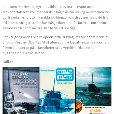
Romanen
Das Boot
är mycket väldskriven, bra litteratur och det
artikelförfattaren kommer särskilt ihåg från sin läsning av romanen för
tio år sedan är förutom karaktärskilldringarna och spänningen, de fina
miljöbeskrivningarna som kan hänga ihop med författaren Buchheims
senare karriär som målare: han hade ett bra öga.
Det var googlandet och wikipedia-artiklar kring
Das Boot
som ledde till
Crichton-Vulcan i Åbo. Typ VII ubåten som tar besättnin­­g­en genom hela
filmen är baserad på erfarenheterna av Vete­hine­nklassen som
byggdes vid Aura ås strand.
Källor