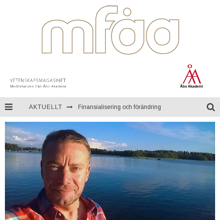
AKTUELLT
Finansialisering och förändring
En resa genom Mongoliet
Teknologi för kontinuerlig övervakning av miljön
Åbo Akademi firar ett fullt sekel