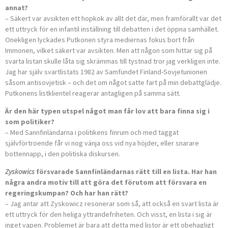
annat?
– Säkert var avsikten ett hopkok av allt det där, men framförallt var det
ett uttryck för en infantil inställning till debatten i det öppna samhället.
Onekligen lyckades Putkonen styra mediernas fokus bort från
Immonen, vilket säkert var avsikten. Men att någon som hittar sig på
svarta listan skulle låta sig skrämmas till tystnad tror jag verkligen inte.
Jag har själv svartlistats 1982 av Samfundet Finland-Sovjetunionen
såsom antisovjetisk – och det om något satte fart på min debattglädje.
Putkonens listklientel reagerar antagligen på samma sätt.
Är den här typen utspel något man får lov att bara finna sig i
som politiker?
– Med Sannfinländarna i politikens finrum och med taggat
självförtroende får vi nog vänja oss vid nya höjder, eller snarare
bottennapp, i den politiska diskursen.
Zyskowics
försvarade Sannfinländarnas rätt till en lista. Har han
några andra motiv till att göra det förutom att försvara en
regeringskumpan? Och har han rätt?
– Jag antar att Zyskowicz resonerar som så, att också en svart lista är
ett uttryck för den heliga yttrandefriheten. Och visst, en lista i sig är
inget vapen. Problemet är bara att detta med listor är ett obehagligt