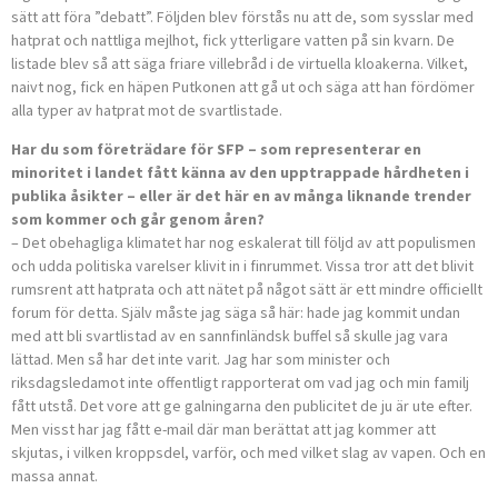
sätt att föra ”debatt”. Följden blev förstås nu att de, som sysslar med
hatprat och nattliga mejlhot, fick ytterligare vatten på sin kvarn. De
listade blev så att säga friare villebråd i de virtuella kloakerna. Vilket,
naivt nog, fick en häpen Putkonen att gå ut och säga att han fördömer
alla typer av hatprat mot de svartlistade.
Har du som företrädare för SFP – som representerar en
minoritet i landet fått känna av den upptrappade hårdheten i
publika åsikter – eller är det här en av många liknande trender
som kommer och går genom åren?
– Det obehagliga klimatet har nog eskalerat till följd av att populismen
och udda politiska varelser klivit in i finrummet. Vissa tror att det blivit
rumsrent att hatprata och att nätet på något sätt är ett mindre officiellt
forum för detta. Själv måste jag säga så här: hade jag kommit undan
med att bli svartlistad av en sannfinländsk buffel så skulle jag vara
lättad. Men så har det inte varit. Jag har som minister och
riksdagsledamot inte offentligt rapporterat om vad jag och min familj
fått utstå. Det vore att ge galningarna den publicitet de ju är ute efter.
Men visst har jag fått e-mail där man berättat att jag kommer att
skjutas, i vilken kroppsdel, varför, och med vilket slag av vapen. Och en
massa annat.