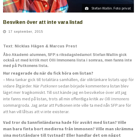
Stefan Wallin. Foto: privat
Besviken över att inte vara listad
17 september, 2015
Text: Nicklas Hägen & Marcus Prest
Åbo Akademi-alumnen, SFP:s riksdagsledamot Stefan Wallin gick
också ut med kritik mot Olli Immonens lista i somras, men fanns inte
med på Putkonens lista.
Hur reagerade du när du fick höra om listan?
– Mina tankar gick till totalitära samhällen, där oliktänkare listats upp för
vidare åtgärder. När
Putkonen
sedan började kommentera listan blev
läget mer tragikomiskt. Till sist kände jag en besvikelse över att jag
inte fanns med på listan, trots all min offentliga kritik av
Olli Immonens
sommargroda. Jag antar att Putkonen inte ville ta med nån SFP:are för
att han vill låtsas att vi inte existerar.
Vad tror du Sannfinländarna hade för avsikt med listan? Ville
man bara finta bort medierna från Immonen? Ville man skrämma
sina motståndare till tystnad? Eller handlar det om något