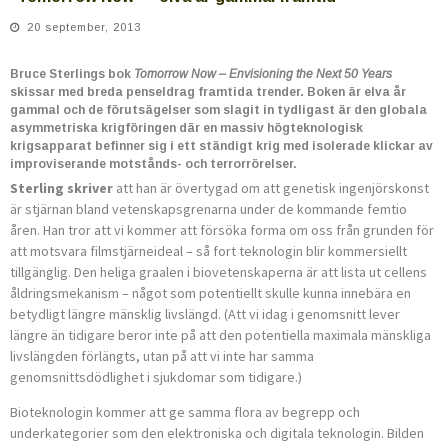
20 september, 2013
Bruce Sterlings bok
Tomorrow Now – Envisioning the Next 50 Years
skissar med breda penseldrag framtida trender. Boken är elva år
gammal och de förutsägelser som slagit in tydligast är den globala
asymmetriska krigföringen där en massiv högteknologisk
krigsapparat befinner sig i ett ständigt krig med isolerade klickar av
improviserande motstånds- och terrorrörelser.
Sterling skriver
att han är övertygad om att genetisk ingenjörskonst
är stjärnan bland vetenskapsgrenarna under de kommande femtio
åren. Han tror att vi kommer att försöka forma om oss från grunden för
att motsvara filmstjärneideal – så fort teknologin blir kommersiellt
tillgänglig. Den heliga graalen i biovetenskaperna är att lista ut cellens
åldringsmekanism – något som potentiellt skulle kunna innebära en
betydligt längre mänsklig livslängd. (Att vi idag i genomsnitt lever
längre än tidigare beror inte på att den potentiella maximala mänskliga
livslängden förlängts, utan på att vi inte har samma
genomsnittsdödlighet i sjukdomar som tidigare.)
Bioteknologin kommer att ge samma flora av begrepp och
underkategorier som den elektroniska och digitala teknologin. Bilden