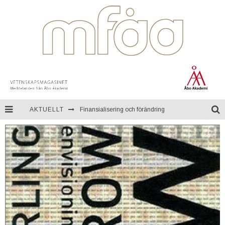
AKTUELLT
Finansialisering och förändring
En resa genom Mongoliet
Teknologi för kontinuerlig övervakning av miljön
Åbo Akademi firar ett fullt sekel