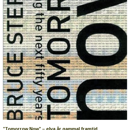
”Tomorrow Now” – elva år gammal framtid