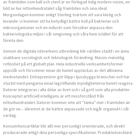
av framtiden som kall och steril är en förlegad tidig modern vision, en
bild av hur nittonhundratalet såg framtiden och sina ideal.
Morgondagen kommer enligt Sterling tvärtom att vara kletig och
levande: vi kommer att ha betydligt bättre koll på bakterier och
mikroorganismer och en industri som försöker anpassa den
bakteriologiska miljön i vår omgivning och våra hem istället för att
förinta den.
Genom de digitala nätverkens utbredning blir världen stadd i en ännu
snabbare sociologisk och teknologisk förändring. Massiv mänsklig
rotlöshet på ett globalt plan. Hela industriella verksamhetsformer
uppstår och försvinner innan de hunnit upptäckas av det allmänna
medvetandet. Entreprenörer gör klipp i ljusskygga branscher och har
stuckit med pengarna innan lagstiftande myndigheterna hunnit reagera.
Datorer integreras i alla delar av livet och i så gott som alla produkter.
Konceptet artificiell intelligens är ett missförstånd från
nittonhundratalet. Datorer kommer inte att ”tänka” mer i framtiden än
de gör nu – däremot är de bättre anpassade och ingår organiskt i vår
vardag.
Konsumtionsartiklar blir allt mer personligt orienterade, och direkt
producerade enligt dina personliga specifikationer. Produktutvecklare