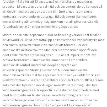
försöker nå dig för att få dig att ingå ett förhållande med deras
produkt – få dig att investera din tid och din energi i deras koncept så
att du blir mindre benägen att byta till något annat – som skulle
motsvara motsvarande investering i tid och energi. Sammantaget
menar Sterling att teknologi i sig inte kommer att göra oss särskilt
förundrade annat än under en kort övergångsperiod.
Vidare: sedan elfte september 2001 befinner sig världen i ett tillstånd
av McWorld vs. Jihad. Att sätta upp en konventionell väpnad styrka mot
den amerikanska militärmakten innebär att förintas. Där den
amerikanska militära makten etablerar sin stridsrymd uppstår den
dödligaste militära arenan någonsin. USA är ett imperium som inte
erövrar territorium – amerikanska armén ser till att etablera
amerikansk kontroll med bränsledepåer, flygfält och
avlyssningsposter. Sterling skriver om hur den amerikanska
ekonomiska militära makten representerar den Nya världsordningen
(
New World Order
– begreppet etableras populärt efter Gulfkriget) som
nöts mot den Nya världsoordningen (
New World Disorder
). I den Nya
världsoordningen regerar opportuna krigsherrar, banditledare med
direkta förbindelser till den organiserade brottsligheten och
underrättelsetjänsten. Ofta är de samma sak. Kampen mot Den nya
världsoordningen kan bara föras framgångsrikt genom envist