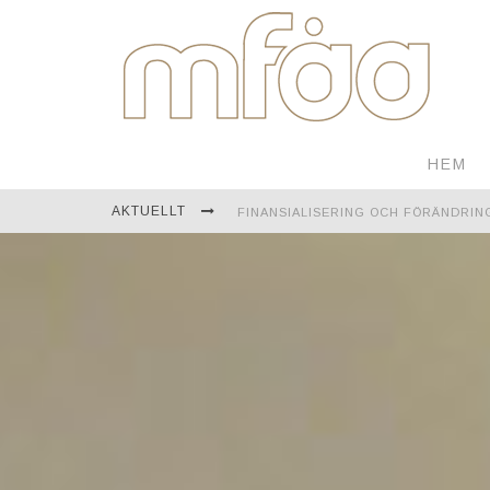
HEM
FINANSIALISERING OCH FÖRÄNDRIN
AKTUELLT
EN RESA GENOM MONGOLIET
TEKNOLOGI FÖR KONTINUERLIG ÖVE
ÅBO AKADEMI FIRAR ETT FULLT SEK