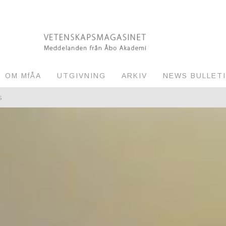
OM MfÅA
UTGIVNING
ARKIV
NEWS BULLET
G
RVAKNING AV MILJÖN
EL