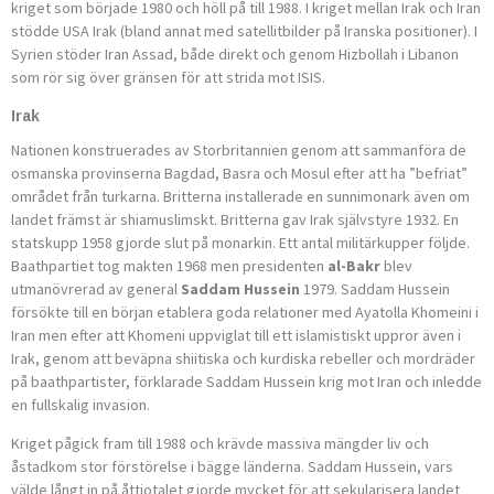
kriget som började 1980 och höll på till 1988. I kriget mellan Irak och Iran
stödde USA Irak (bland annat med satellitbilder på Iranska positioner). I
Syrien stöder Iran Assad, både direkt och genom Hizbollah i Libanon
som rör sig över gränsen för att strida mot ISIS.
Irak
Nationen konstruerades av Storbritannien genom att sammanföra de
osmanska provinserna Bagdad, Basra och Mosul efter att ha ”befriat”
området från turkarna. Britterna installerade en sunnimonark även om
landet främst är shiamuslimskt. Britterna gav Irak självstyre 1932. En
statskupp 1958 gjorde slut på monarkin. Ett antal militärkupper följde.
Baathpartiet tog makten 1968 men presidenten
al-Bakr
blev
utmanövrerad av general
Saddam Hussein
1979. Saddam Hussein
försökte till en början etablera goda relationer med Ayatolla Khomeini i
Iran men efter att Khomeni uppviglat till ett islamistiskt uppror även i
Irak, genom att beväpna shiitiska och kurdiska rebeller och mordräder
på baathpartister, förklarade Saddam Hussein krig mot Iran och inledde
en fullskalig invasion.
Kriget pågick fram till 1988 och krävde massiva mängder liv och
åstadkom stor förstörelse i bägge länderna. Saddam Hussein, vars
välde långt in på åttiotalet gjorde mycket för att sekularisera landet