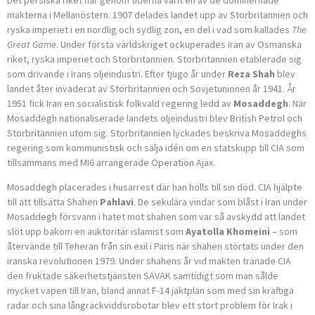
Det persiska riket har genom tiderna varit en av de dominernade
makterna i Mellanöstern. 1907 delades landet upp av Storbritannien och
ryska imperiet i en nordlig och sydlig zon, en del i vad som kallades
The
Great Game
. Under första världskriget ockuperades Iran av Osmanska
riket, ryska imperiet och Storbritannien. Storbritannien etablerade sig
som drivande i Irans olje­industri. Efter tjugo år under
Reza Shah
blev
landet åter invaderat av Storbritannien och Sovjetunionen år 1941. År
1951 fick Iran en socialistisk folkvald regering ledd av
Mosaddegh
. När
Mosaddegh nationaliserade landets oljeindustri blev British Petrol och
Storbritannien utom sig. Storbritannien lyckades beskriva Mosaddeghs
regering som kommunistisk och sälja idén om en statskupp till CIA som
tillsammans med MI6 arrangerade Operation Ajax.
Mosaddegh placerades i husarrest där han hölls till sin död. CIA hjälpte
till att tillsätta Shahen
Pahlavi
. De sekulära vindar som blåst i Iran under
Mosaddegh försvann i hatet mot shahen som var så avskydd att landet
slöt upp bakom en auktoritär islamist som
Ayatol­la Khomeini
– som
återvände till Teheran från sin exil i Paris när shahen störtats under den
iranska revolutionen 1979. Under shahens år vid makten tränade CIA
den fruktade säkerhetstjänsten SAVAK samtidigt som man sålde
mycket vapen till Iran, bland annat F-14 jaktplan som med sin kraftiga
radar och sina långräckviddsrobotar blev ett stort problem för Irak i