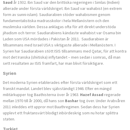
Saud
år 1932. Ibn Saud var den brittiska rege­ringen i Simlas (Indien)
allierade under första världskriget. Ibn Saud var wahabist (en extrem
form av sunni-islam). Saudiarabien stöder wahabismen genom
fundamentalistiska madrasskolor i hela Mellanöstern och den
muslimska världen. Dessa anklagas ofta för att direkt understöda
jihadism och terror. Saudiarabiens kändaste wahabist var Osama bin
Laden som USA mördades i Pakistan år 2011. Saudiarabien är
tillsammans med Israel USA:s viktigaste allie­rade i Mellanöstern. I
Syrien har Saudiarabien stött ISIS tillsammans med Qatar, för att kontra
mot det Iranska (shiitiska) inflytandet – men sedan i somras, då man
sett resultaten av ISIS framfart, har man blivit försiktigare.
Syrien
Det moderna Syrien etablerades efter första världskriget som ett
franskt mandat. Landet blev självständigt 1946. Efter en mängd
militärkupper tog Baathisterna över år 1963.
Hazef Assad
regerade
mellan 1970 till år 2000, då hans son
Bashar
tog över. Under Arabvåren
2011 inleddes ett uppror mot Baathregimen. Sedan dess har Syrien
upplevt ett fruktansvärt blodigt inbördeskrig som nu hotar splittra
staten.
Turkiet