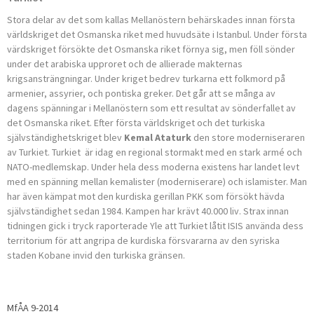
Stora delar av det som kallas Mellanöstern behärskades innan första
världskriget det Osmanska riket med huvudsäte i Istanbul. Under första
värdskriget försökte det Osmanska riket förnya sig, men föll sönder
under det arabiska upproret och de allierade makternas
krigsansträngningar. Under kriget bedrev turkarna ett folkmord på
armenier, assyrier, och pontiska greker. Det går att se många av
dagens spänningar i Mellanöstern som ett resultat av sönderfallet av
det Osmanska riket. Efter första världskriget och det turkiska
självständighetskriget blev
Kemal Ataturk
den store moderniseraren
av Turkiet. Turkiet är idag en regional stormakt med en stark armé och
NATO-medlemskap. Under hela dess moderna existens har landet levt
med en spänning mellan kemalister (moderniserare) och islamister. Man
har även kämpat mot den kurdiska gerillan PKK som försökt hävda
självständighet sedan 1984. Kampen har krävt 40.000 liv. Strax innan
tidningen gick i tryck raporterade Yle att Turkiet låtit ISIS använda dess
territorium för att angripa de kurdiska försvararna av den syriska
staden Kobane invid den turkiska gränsen.
MfÅA 9-2014