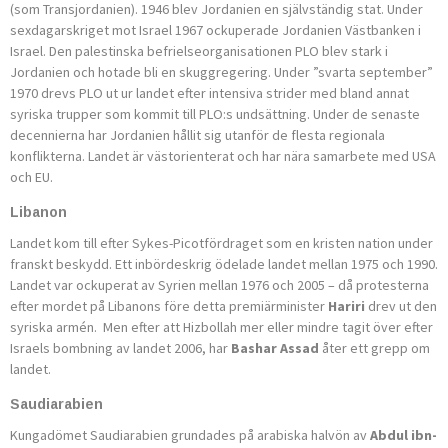
(som Transjordanien). 1946 blev Jordanien en självständig stat. Under
sexdagarskriget mot Israel 1967 ockuperade Jordanien Västbanken i
Israel. Den palestinska befrielseorganisationen PLO blev stark i
Jordanien och hotade bli en skuggregering. Under ”svarta september”
1970 drevs PLO ut ur landet efter intensiva strider med bland annat
syriska trupper som kommit till PLO:s undsättning. Under de senaste
decennierna har Jordanien hållit sig utanför de flesta regionala
konflikterna. Landet är västorienterat och har nära samarbete med USA
och EU.
Libanon
Landet kom till efter Sykes-Picotfördraget som en kristen nation under
franskt beskydd. Ett inbördeskrig ödelade landet mellan 1975 och 1990.
Landet var ockuperat av Syrien mellan 1976 och 2005 – då protesterna
efter mordet på Libanons före detta premiärminister
Hariri
drev ut den
syriska armén. Men efter att Hizbollah mer eller mindre tagit över efter
Israels bombning av landet 2006, har
Bashar Assad
åter ett grepp om
landet.
Saudiarabien
Kungadömet Saudiarabien grundades på arabiska halvön av
Abdul ibn-