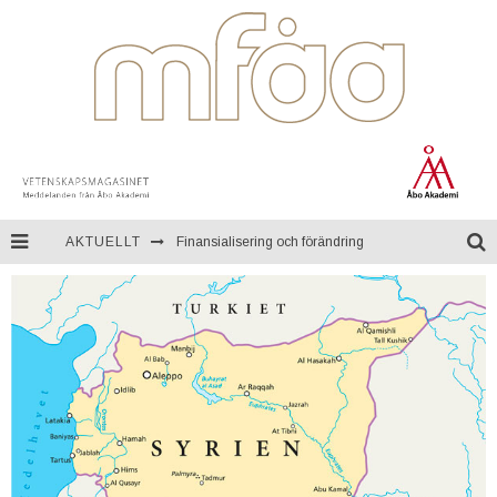
AKTUELLT
Finansialisering och förändring
En resa genom Mongoliet
Teknologi för kontinuerlig övervakning av miljön
Åbo Akademi firar ett fullt sekel