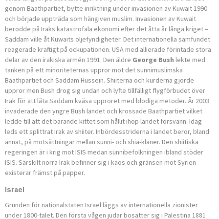
genom Baathpartiet, bytte inriktning under invasionen av Kuwait 1990
och började uppträda som hängiven muslim. Invasionen av Kuwait
berodde på Iraks katastrofala ekonomi efter det åtta år långa kriget –
Saddam ville åt Kuwaits oljefyndigheter. Det internationella samfundet
reagerade kraftigt på ockupationen. USA med allierade förintade stora
delar av den irakiska armén 1991. Den äldre
George Bush
lekte med
tanken på ett minoriteter­nas uppror mot det sunnimuslimska
Baathpartiet och Saddam Hussein. Shiiterna och kurderna gjorde
uppror men Bush drog sig undan och lyfte tillfälligt flygförbudet över
Irak för att låta Saddam kväsa upproret med blodiga metoder. År 2003
invaderade den yngre Bush landet och krossade Baathpartiet vilket
ledde till att det bärande kittet som hållit ihop landet försvann. Idag
leds ett splittrat Irak av shiiter. Inbördesstriderna i landet beror, bland
annat, på motsättningar mellan sunni- och shia-klaner. Den shiitiska
regeringen är i krig mot ISIS medan sunnibefolkningen ibland stöder
ISIS. Särskilt norra Irak befinner sig i kaos och gränsen mot Syrien
existerar främst på papper.
Israel
Grunden för nationalstaten Israel läggs av internationella zionister
under 1800-talet. Den första vågen judar bosätter sig i Pale­stina 1881