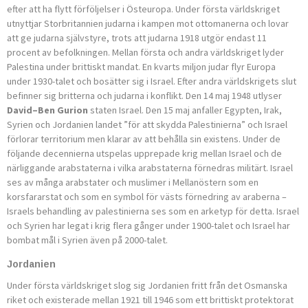
efter att ha flytt förföljelser i Östeuropa. Under första världskriget
utnyttjar Storbritannien judarna i kampen mot ottomanerna och lovar
att ge judarna självstyre, trots att judarna 1918 utgör endast 11
procent av befolkningen. Mellan första och andra världskriget lyder
Palestina under brittiskt mandat. En kvarts miljon judar flyr Europa
under 1930-talet och bosätter sig i Israel. Efter and­ra världskrigets slut
befinner sig britterna och judarna i konflikt. Den 14 maj 1948 utlyser
David–Ben Gurion
staten Israel. Den 15 maj anfaller Egypten, Irak,
Syrien och Jordanien landet ”för att skydda Palestinierna” och Israel
förlorar territorium men klarar av att behålla sin existens. Under de
följande decennierna utspelas upprepade krig mellan Israel och de
närliggande arabstaterna i vilka arabstaterna förnedras militärt. Israel
ses av många arabstater och muslimer i Mellanöstern som en
korsfararstat och som en symbol för västs förnedring av araberna –
Israels behandling av palestinierna ses som en arketyp för detta. Israel
och Syrien har legat i krig flera gånger under 1900-talet och Israel har
bombat mål i Syri­en även på 2000-talet.
Jordanien
Under första världskriget slog sig Jordanien fritt från det Osmanska
riket och existerade mellan 1921 till 1946 som ett brittiskt protektorat