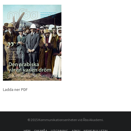
Ladda ner PDF
© 2015 Kommunikationsenheten vid Åbo Akademi.
HEM
OM MfÅA
UTGIVNING
ARKIV
NEWS BULLETIN