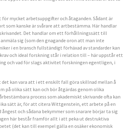
t för mycket arbetsuppgifter och åtaganden. Sådant är
 sort som kanske är svårare att artbestämma. Här handlar
rivandet. Det handlar om ett förhållningssätt till
 anmäla sig (som den gnagande oron att man inte
miker i en bransch fullständigt förhäxad av standarder kan
 krav och ideal forskning står i relation till – här uppstår ett
g och vad för slags aktivitet forskningen egentligen, i
 det kan vara att i ett enskilt fall göra skillnad mellan å
som på olika sätt kan och bör åtgärdas genom olika
vårbestämbara process som akademiskt skrivande ofta kan
ka sätt är, för att citera Wittgenstein, ett arbete på en
rad ångest och sådana bekymmer som snarare börjar ta sig
en här består framför allt i att peka ut destruktiva
betet (det kan till exempel gälla en osäker ekonomisk