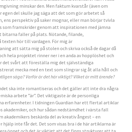
omgivning minskar den. Men faktum kvarstår (även om
ör egen del skulle jag säga att det som gör arbetet så
, ens perspektiv på saker mognar, eller man börjar tvivla
ess som framskrider genom att inspirationen med jämna
t bitarna faller på plats. Nötande, filande,
texten hör till vardagen. För mig är
ning att sätta mig på stolen och skriva också de dagar då
och hela projektet rinner ner i en anda av hopplöshet och
r det svårt att föreställa mig det självständiga
ustrerat mecka med en text som slingrar sig åt alla håll och
ntligen säga? Varför är det här viktigt? Vilket är mitt ärende?
det ska inte romantiseras och det gäller att inte dra några
iska arbete ”är”. Det viktigaste är de personliga
 erfarenheter. I tidningen Guardian har ett flertal artiklar
 akademiker, och hur sådan nedstämdhet i värsta fall
som akademikers beskärda del av kreativ ångest – en
hjälp inte får det. Det som visas bra i de här artiklarna är
era öppet och det är viktigt att det finns strukturer att ta