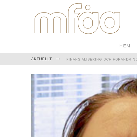
HEM
AKTUELLT
FINANSIALISERING OCH FÖRÄNDRIN
EN RESA GENOM MONGOLIET
TEKNOLOGI FÖR KONTINUERLIG ÖVE
ÅBO AKADEMI FIRAR ETT FULLT SEK