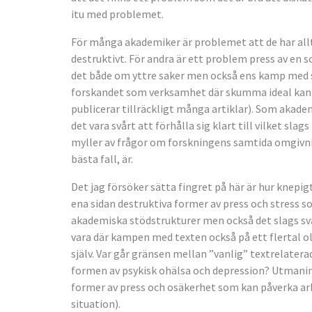
itu med problemet.
För många akademiker är problemet att de har all
destruktivt. För andra är ett problem press av en
det både om yttre saker men också ens kamp med sk
forskandet som verksamhet där skumma ideal kan
publicerar tillräckligt många artiklar). Som akade
det vara svårt att förhålla sig klart till vilket slags
myller av frågor om forskningens samtida omgivnin
bästa fall, är.
Det jag försöker sätta fingret på här är hur knepigt
ena sidan destruktiva former av press och stress 
akademiska stödstrukturer men också det slags s
vara där kampen med texten också på ett flertal oli
själv. Var går gränsen mellan ”vanlig” textrelate
formen av psykisk ohälsa och depression? Utmaning
former av press och osäkerhet som kan påverka ar
situation).