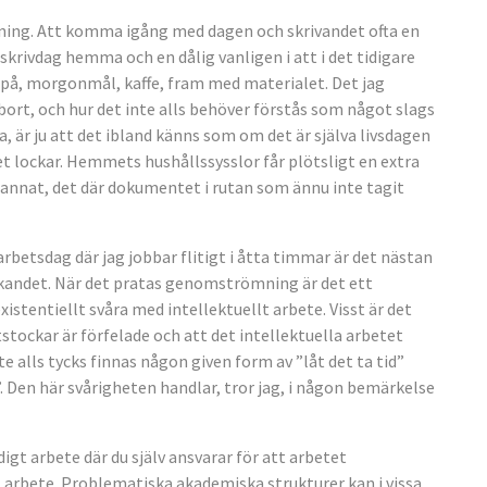
aning. Att komma igång med dagen och skrivandet ofta en
skrivdag hemma och en dålig vanligen i att i det tidigare
er på, morgonmål, kaffe, fram med materialet. Det jag
bort, och hur det inte alls behöver förstås som något slags
a, är ju att det ibland känns som om det är själva livsdagen
net lockar. Hemmets hushållssysslor får plötsligt en extra
t annat, det där dokumentet i rutan som ännu inte tagit
rbetsdag där jag jobbar flitigt i åtta timmar är det nästan
änkandet. När det pratas genomströmning är det ett
istentiellt svåra med intellektuellt arbete. Visst är det
tstockar är förfelade och att det intellektuella arbetet
inte alls tycks finnas någon given form av ”låt det ta tid”
”. Den här svårigheten handlar, tror jag, i någon bemärkelse
digt arbete där du själv ansvarar för att arbetet
t arbete. Problematiska akademiska strukturer kan i vissa