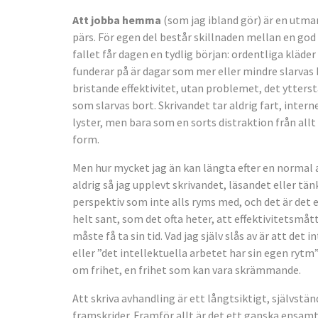
Att jobba hemma
(som jag ibland gör) är en utm
pärs. För egen del består skillnaden mellan en god 
fallet får dagen en tydlig början: ordentliga kläd
funderar på är dagar som mer eller mindre slarvas 
bristande effektivitet, utan problemet, det ytterst
som slarvas bort. Skrivandet tar aldrig fart, inter
lyster, men bara som en sorts distraktion från all
form.
Men hur mycket jag än kan längta efter en normal a
aldrig så jag upplevt skrivandet, läsandet eller t
perspektiv som inte alls ryms med, och det är det ex
helt sant, som det ofta heter, att effektivitetsmåt
måste få ta sin tid. Vad jag själv slås av är att det 
eller ”det intellektuella arbetet har sin egen rytm
om frihet, en frihet som kan vara skrämmande.
Att skriva avhandling är ett långtsiktigt, självstän
framskrider. Framför allt är det ett ganska ensam