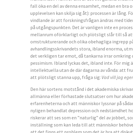
fall öka en del av denna ensamhet, medan en bra 
upplevelsen kan skilja sig åt): processen är lång. F
vindlande är att forskningsfrågan ändras med tiden
på utgångspunkten. Det är vanligen inte en proc
mellanrum oförklarligt och plötsligt slår till så at
omstrukturerande och olika obehagliga ingrepp på 
avhandlingsskrivandets stora, ibland enorma, utma
det verkligen tar emot, då tankarna irrar omkring 
pessimism. Ibland lyckas det, ibland inte. För mig ä
intellektuella utan de där dagarna av vånda: att fr
att plötsligt stanna upp, fråga sig:
Vad vill jag ege
Den här sortens motstånd i det akademiska skrivan
allmänna eller förhastade slutsatser om hur akadem
erfarenheterna och att människor lyssnar på sådana
nyligen behandlat depression och nedstämdhet hos
riskerar att ses som en ”naturlig” del av jobbet, 
inställning som kan leda till att människor behöver 
att det finns ett problem som det är bra att diskut