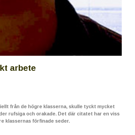
t arbete
iellt från de högre klasserna, skulle tyckt mycket
der rufsiga och orakade. Det där citatet har en viss
re klassernas förfinade seder.