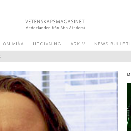
OM MfÅA
UTGIVNING
ARKIV
NEWS BULLET
G
M
RVAKNING AV MILJÖN
EL