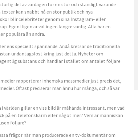
 naturlig del av vardagen för en stor och ständigt växande
a texter kan snabbt nå en stor publik och nya
kor blir celebriteter genom sina Instagram- eller
ap. Egentligen är väl ingen längre vanlig. Alla har en
mer populära än andra.
ler ens speciellt spännande. Ändå kretsar de traditionella
stan undantagslöst kring just detta. Nyheter om
entlig substans och handlar i stället om antalet följare
 medier rapporterar inhemska massmedier just precis det,
medier. Oftast preciserar man ännu hur många, och så var
världen gillar en viss bild är måhända intressant, men vad
klick på en telefonskärm eller något mer? Vem är människan
usen följare?
av dessa frågor när man producerade en tv-dokumentär om