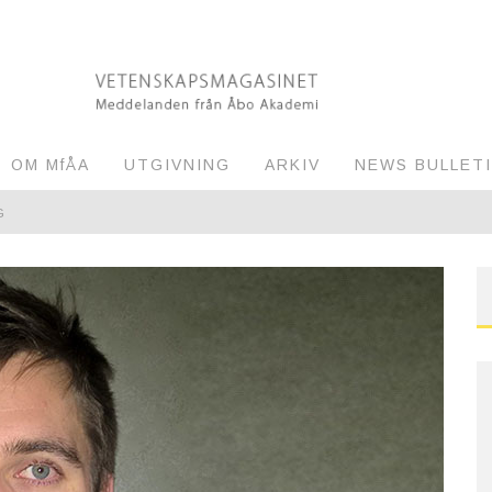
OM MfÅA
UTGIVNING
ARKIV
NEWS BULLET
G
RVAKNING AV MILJÖN
EL