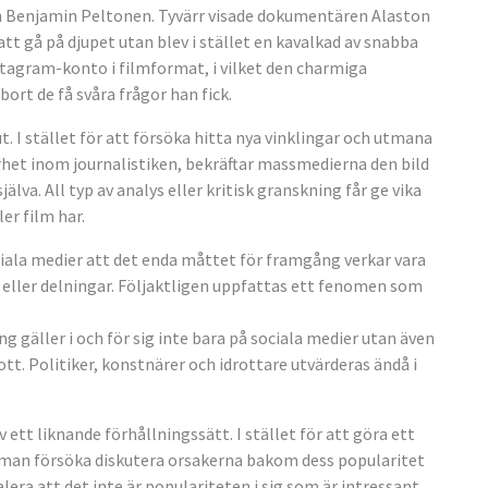
 Benjamin Peltonen. Tyvärr visade dokumentären Alaston
tt gå på djupet utan blev i stället en kavalkad av snabba
stagram-konto i filmformat, i vilket den charmiga
rt de få svåra frågor han fick.
. I stället för att försöka hitta nya vinklingar och utmana
arhet inom journalistiken, bekräftar massmedierna den bild
lva. All typ av analys eller kritisk granskning får ge vika
er film har.
ciala medier att det enda måttet för framgång verkar vara
en eller delningar. Följaktligen uppfattas ett fenomen som
 gäller i och för sig inte bara på sociala medier utan även
ott. Politiker, konstnärer och idrottare utvärderas ändå i
ett liknande förhållningssätt. I stället för att göra ett
 man försöka diskutera orsakerna bakom dess popularitet
era att det inte är populariteten i sig som är intressant