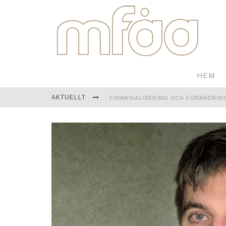
HEM
AKTUELLT
FINANSIALISERING OCH FÖRÄNDRIN
EN RESA GENOM MONGOLIET
TEKNOLOGI FÖR KONTINUERLIG ÖVE
ÅBO AKADEMI FIRAR ETT FULLT SEK