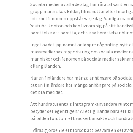
Sociala medier av alla de slag har i åratal varit en
grupp människor. Bilder, filmsnuttar eller finurlig
internetfenomen uppstår varje dag. Vanliga männis
Youtube-konton och kan livnära sig på sitt kändissk
berättelse att berätta, och vissa berättelser blir 
Inget av det jag nämnt är längre någonting nytt el
massmediernas rapportering om sociala medier nä
människor och fenomen på sociala medier saknar eg
eller gillanden.
När en finländare har många anhängare på sociala
att en finländare har många anhängare på sociala 
det bra med det.
Att hundratusentals Instagram-användare runtom i 
betyder det egentligen? Är ett gillande bara ett 
på bilden förutom ett vackert ansikte och hundra­t
I våras gjorde Yle ett försök att besvara en del 