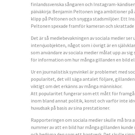
finlandssvenska sångaren och Instagram-kändisen
päiväkirja: Benjamin Peltonen inga ambitioner på a
klipp på Peltonen och snygga stadsmiljöer. Ett In
Peltonen spexade framför kameran och skrattade bo
Det är så mediebevakningen av sociala medier ser ut
intervjuobjekten, något som i övrigt är en självkl
som användare av sociala medier målat upp av sig sjä
för information om hur många gillanden en bild ell
Ur en journalistisk synvinkel är problemet med so
popularitet, det vill säga antalet följare, gilland
viktigt om det erkänns av många människor.
Att popularitet fungerar som ett mått för framgång
inom bland annat politik, konst och varför inte idr
huvudsak på basis av sina prestationer.
Rapporteringen om sociala medier skulle må bra av 
nummer av att en bild har många gillanden kunde
och bedöma den som ett hantverk. Det skulle signal