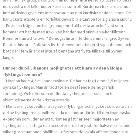
annan etnisk grupps kontroll. Iran kommer inte heller att tillåta att dess
nordvästra del faller under kurdisk kontroll. Kurderna i Irak är däremot
inte nödvändigtvis ens intresserade av den kurdiska nationalismen. De
har lyckats etablera en förhållandevis bra situation för sig själva just nu.
– En annan fråga som hänger ihop med allt detta är också vad som
kommer att hända med Irak? Vad händer med sunni-shia-konflikten?
Kommer Iran att ta över? Demografin är inte densamma längre. Sykes-
Picot är historia. Folk som flytt, till exempel etablerat sig i Libanon, och
bott där i fem år är det inte så benägna att flytta tillbaka till Syrien
längre.
Hur ser du på Libanons möjligheter att klara av den väldiga
flyktingströmmen?
– Libanon hade 4,5 miljoner invånare. De har nu tagit emot 1,5 miljoner
syriska flyktingar. Man är rädd för en bestående demografisk
förändring. Och eftersom de flesta flyktingarna är sunni- och
shiamuslimerna är de kristna oroade.
– Man ser mycket våld mot syriska flyktingar och mycket solidaritet. En
del av flyktingarna är välbeställda och bidrar därför till den libanesiska
ekonomin som lider av att turismen gått ner. Men majoriteten av
flyktingarna är fattiga och accepterar därför jobb för halva normallönen
vilket gör situationen ohållbar – eftersom de lokala affärsmännen inte