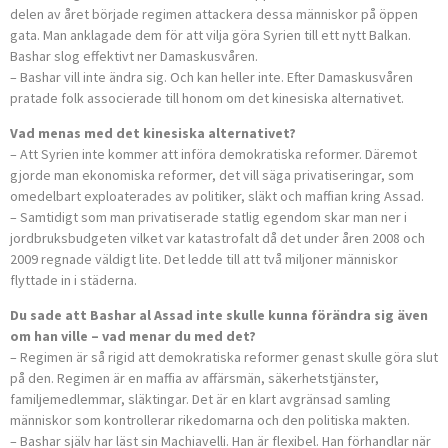
delen av året började regimen attackera dessa människor på öppen
gata. Man anklagade dem för att vilja göra Syrien till ett nytt Balkan.
Bashar slog effektivt ner Damaskusvåren.
– Bashar vill inte ändra sig. Och kan heller inte. Efter Damaskusvåren
pratade folk associerade till honom om det kinesiska alternativet.
Vad menas med det kinesiska alternativet?
– Att Syrien inte kommer att införa demokratiska reformer. Däremot
gjorde man ekonomiska reformer, det vill säga privatiseringar, som
omedelbart exploaterades av politiker, släkt och maffian kring Assad.
– Samtidigt som man privatiserade statlig egendom skar man ner i
jordbruksbudgeten vilket var katastrofalt då det under åren 2008 och
2009 regnade väldigt lite. Det ledde till att två miljoner människor
flyttade in i städerna.
Du sade att Bashar al Assad inte skulle kunna förändra sig även
om han ville – vad menar du med det?
– Regimen är så rigid att demokratiska reformer genast skulle göra slut
på den. Regimen är en maffia av affärsmän, säkerhetstjänster,
familjemedlemmar, släktingar. Det är en klart avgränsad samling
människor som kontrollerar rikedomarna och den politiska makten.
– Bashar själv har läst sin Machiavelli. Han är flexibel. Han förhandlar när