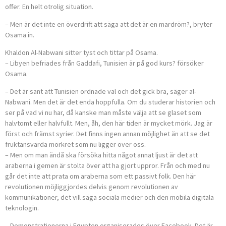
off­e­r. En helt otrolig situation.
– Men är det inte en överdrift att säga att det är en mardröm?, bryter
Osama in.
Khaldon Al-Nabwani sitter tyst och tittar på Osama.
– Libyen befriades från Gaddafi, Tunisien är på god kurs? försöker
Osama.
– Det är sant att Tunisien ordnade val och det gick bra, säger al-
Nabwani. Men det är det enda hoppfulla. Om du studerar historien och
ser på vad vi nu har, då kanske man måste välja att se glaset som
halvtomt eller halvfullt. Men, åh, den här tiden är mycket mörk. Jag är
först och främst syrier. Det finns ingen annan möjlighet än att se det
fruktansvärda mörkret som nu ligger över oss.
– Men om man ändå ska försöka hitta något annat ljust är det att
araberna i gemen är stolta över att ha gjort uppror. Från och med nu
går det inte att prata om araberna som ett passivt folk. Den här
revolutionen möjliggjordes delvis genom revolutionen av
kommunikationer, det vill säga sociala medier och den mobila digitala
teknologin.
– Demonstrationerna i Egypten organiserades över Facebook. Det är