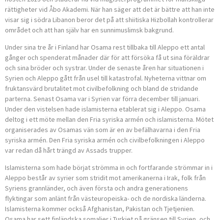
rättigheter vid Åbo Akademi. När han säger att det är bättre att han inte
visar sig i södra Libanon beror det på att shiitiska Hizbollah kontrollerar
området och att han själv har en sunnimuslimsk bakgrund.
Under sina tre år i Finland har Osama rest tillbaka till Aleppo ett antal
gånger och spenderat månader där för att försöka få ut sina föräldrar
och sina bröder och systrar. Under de senaste åren har situationen i
Syrien och Aleppo gått från usel till katastrofal. Nyheterna vittnar om
fruktansvärd brutalitet mot civilbefolkning och bland de stridande
parterna. Senast Osama var i Syrien var förra december till januari.
Under den vistelsen hade islamisterna etablerat sig i Aleppo. Osama
deltog i ett möte mellan den Fria syriska armén och islamisterna. Mötet
organiserades av Osamas vän som är en av befälhavarna i den Fria
syriska armén. Den Fria syriska armén och civilbefolkningen i Aleppo
var redan då hårt trängd av Assads trupper.
Islamisterna som hade börjat strömma in och fortfarande strömmar in i
Aleppo består av syrier som stridit mot amerikanerna i Irak, folk från
Syriens grannländer, och även första och andra generationens
flyktingar som anlänt från västeuropeiska- och de nordiska länderna.
Islamisterna kommer också Afghanistan, Pakistan och Tjetjenien.
Osama har sett finländska somalier i Turkiet på gränsen till Syrien, och