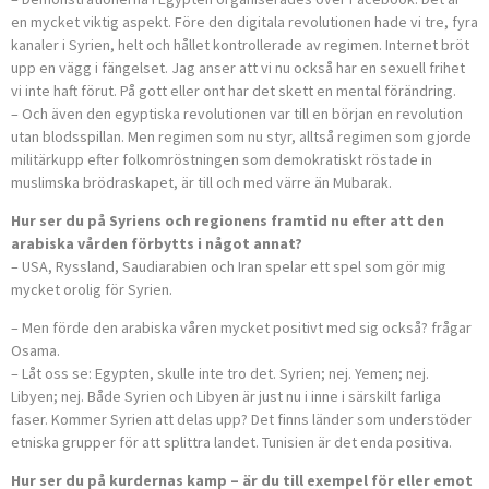
en mycket viktig aspekt. Före den digitala revolutionen hade vi tre, fyra
kanaler i Syrien, helt och hållet kontrollerade av regimen. Internet bröt
upp en vägg i fängelset. Jag anser att vi nu också har en sexuell frihet
vi inte haft förut. På gott eller ont har det skett en mental förändring.
– Och även den egyptiska revolutionen var till en början en revolution
utan blodsspillan. Men regimen som nu styr, alltså regimen som gjorde
militärkupp efter folkomröstningen som demokratiskt röstade in
muslimska brödraskapet, är till och med värre än Mubarak.
Hur ser du på Syriens och regionens framtid nu efter att den
arabiska vården förbytts i något annat?
– USA, Ryssland, Saudiarabien och Iran spelar ett spel som gör mig
mycket orolig för Syrien.
– Men förde den arabiska våren mycket positivt med sig också? frågar
Osama.
– Låt oss se: Egypten, skulle inte tro det. Syrien; nej. Yemen; nej.
Libyen; nej. Både Syrien och Libyen är just nu i inne i särskilt farliga
faser. Kommer Syrien att delas upp? Det finns länder som understöder
etniska grupper för att splittra landet. Tunisien är det enda positiva.
Hur ser du på kurdernas kamp – är du till exempel för eller emot