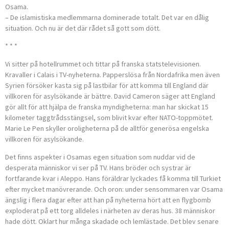
Osama.
– De islamistiska medlemmarna dominerade totalt. Det var en dålig
situation. Och nu är det där rådet så gott som dött.
* * *
Vi sitter på hotellrummet och tittar på franska statstelevisionen.
Kravaller i Calais i TV-nyheterna. Papperslösa från Nordafrika men även
Syrien försöker kasta sig på lastbilar för att komma till England där
villkoren för asylsökande är bättre. David Cameron säger att England
gör allt för att hjälpa de franska myndigheterna: man har skickat 15
kilometer taggtrådsstängsel, som blivit kvar efter NATO-toppmötet.
Marie Le Pen skyller oroligheterna på de alltför generösa engelska
villkoren för asylsökande.
Det finns aspekter i Osamas egen situation som nuddar vid de
desperata människor vi ser på TV. Hans bröder och systrar är
fortfarande kvar i Aleppo. Hans föräldrar lyckades få komma till Turkiet
efter mycket manövrerande. Och oron: under sensommaren var Osama
ängslig i flera dagar efter att han på nyheterna hört att en flygbomb
exploderat på ett torg alldeles i närheten av deras hus. 38 människor
hade dött. Oklart hur många skadade och lemlästade. Det blev senare