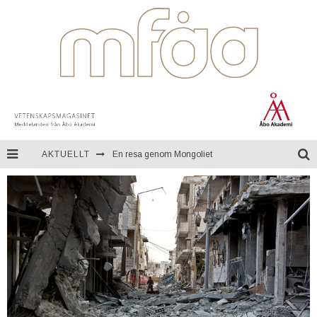
AKTUELLT
En resa genom Mongoliet
Teknologi för kontinuerlig övervakning av miljön
Åbo Akademi firar ett fullt sekel
Finansialisering och förändring