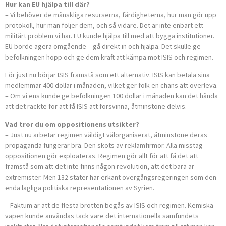
Hur kan EU hjälpa till där?
– Vi behöver de mänskliga resurserna, färdigheterna, hur man gör upp
protokoll, hur man följer dem, och så vidare. Det är inte enbart ett
militärt problem vi har. EU kunde hjälpa till med att bygga institutioner.
EU borde agera omgående – gå direkt in och hjälpa. Det skulle ge
befolkningen hopp och ge dem kraft att kämpa mot ISIS och regimen.
För just nu börjar ISIS framstå som ett alternativ. ISIS kan betala sina
medlemmar 400 dollar i månaden, vilket ger folk en chans att överleva.
– Om vi ens kunde ge befolkningen 100 dollar i månaden kan det hända
att det räckte för att få ISIS att försvinna, åtminstone delvis.
Vad tror du om oppositionens utsikter?
– Just nu arbetar regimen väldigt välorganiserat, åtminstone deras
propaganda fungerar bra. Den sköts av reklamfirmor. Alla misstag
oppositionen gör exploateras. Regimen gör allt för att få det att
framstå som att det inte finns någon revolution, att det bara är
extremister. Men 132 stater har erkänt övergångsregeringen som den
enda lagliga politiska representationen av Syrien.
– Faktum är att de flesta brotten begås av ISIS och regimen. Kemiska
vapen kunde användas tack vare det internationella samfundets