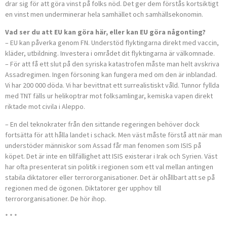
drar sig för att göra vinst på folks nöd. Det ger dem förstås kortsiktigt
en vinst men underminerar hela samhället och samhällsekonomin.
Vad ser du att EU kan göra här, eller kan EU göra någonting?
– EU kan påverka genom FN. Understöd flyktingarna direkt med vaccin,
kläder, utbildning. Investera i området dit flyktingarna är välkomnade.
– För att få ett slut på den syriska katastrofen måste man helt avskriva
Assadregimen. Ingen försoning kan fungera med om den är inblandad.
Vi har 200 000 döda. Vi har bevittnat ett surrealistiskt våld. Tunnor fyllda
med TNT fälls ur helikoptrar mot folksamlingar, kemiska vapen direkt
riktade mot civila i Aleppo.
– En del teknokrater från den sittande regeringen behöver dock
fortsätta för att hålla landet i schack. Men väst måste förstå att när man
understöder människor som Assad får man fenomen som ISIS på
köpet. Det är inte en tillfällighet att ISIS existerar i Irak och Syrien. Väst
har ofta presenterat sin politik i regionen som ett val mellan antingen
stabila diktatorer eller terrororganisationer. Det är ohållbart att se på
regionen med de ögonen. Diktatorer ger upphov till
terrororganisationer. De hör ihop.
* * *