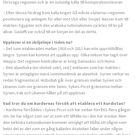
försvaga regionen och är en outsinlig källa till konspirationsteorier.
– Efter dessa fördrag kom kalla kriget. Då måste staterna i regionen
positionera sig antingen för eller mot USA eller Sovjet. Nasser kom till
makten i Egypten och den arabiska nationalismen väcktes till liv på
allvar. Gadaffi var också till en början en del av detta.
Upplever vi en skiljelinje i tiden nu?
– Det som etablerades mellan 1916 och 2011 kan inte upprätthållas
längre. Syrien kan komma att spjälkas upp. Olika miliser har tagit över
Aleppo. Det regimen kontrollerar är kring Damaskus och Homs.
– Den alawitiska (en shiitisk sekt, red.) enklaven som har makten i
Syrien är antagligen mera sunnimuslimsk än alawitisk. Syrien verkar nu
redan fragmenterat. Hizbollah går över gränsen mellan Syrien och
Libanon som om gränsen inte fanns. Sykes-Picot-gränserna mellan
Syrien, Irak och Libanon håller på att upplösas.
Vad tror du om kurdernas försök att etablera ett Kurdistan?
– Kurderna förråddes i Sykes-Picot och har sedan förråtts flera gånger
om. De har något som ser ut som ett tillfälle nu i den här oredan. Men
den turkiska nationalismen kommer omöjligt att tillåta att någon som
helst del av det som en gång kallades Anatolien faller under någon