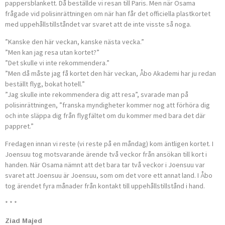
pappersblankett. Då beställde vi resan till Paris. Men när Osama
frågade vid polisinrättningen om när han får det officiella plastkortet
med uppehållstillståndet var svaret att de inte visste så noga.
”Kanske den här veckan, kanske nästa vecka.”
”Men kan jag resa utan kortet?”
”Det skulle vi inte rekommendera.”
”Men då måste jag få kortet den här veckan, Åbo Akademi har ju red­an
beställt flyg, bokat hotell.”
”Jag skulle inte rekommendera dig att resa”, svarade man på
polisinrättningen, ”franska myndigheter kommer nog att förhöra dig
och in­t­e släppa dig från flygfältet om du kommer med bara det där
pappret.”
Fredagen innan vi reste (vi reste på en måndag) kom äntligen kortet. I
Joensuu tog motsvarande ärende två veckor från ansökan till kort i
handen. När Osama nämnt att det bara tar två veckor i Joensuu var
svaret att Joensuu är Joensuu, som om det vore ett annat land. I Åbo
tog ärendet fyra månader från kontakt till uppehållstillstånd i hand.
* * *
Ziad Majed