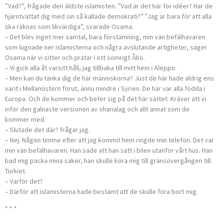
”Vad?”, frågade den äldste islamisten. ”Vad är det här för idéer? Har de
hjärntvättat dig med sin så kallade demokrati?” ”Jag är bara för att alla
ska räknas som likvärdiga”, svarade Osama.
– Det blev inget mer samtal, bara förstämning, min vän befälhavaren
som lugnade ner islamisterna och några avslutande artigheter, säger
Osama när vi sitter och pratar i ett somrigt Åbo.
– Vi gick alla åt varsitt håll, jag tillbaka till mitt hem i Aleppo.
– Men kan du tänka dig de här människorna? Just de här hade aldrig ens
varit i Mellanöstern förut, ännu mindre i Syrien. De här var alla födda i
Europa. Och de kommer och beter sig på det här sättet. Kräver att vi
inför den galnaste versionen av sharialag och allt annat som de
kommer med.
– Slutade det där? frågar jag.
– Nej. Någon timme efter att jag kommit hem ringde min telefon. Det var
min vän befälhavaren. Han sade att han satt i bilen utanför vårt hus. Han
bad mig packa mina saker, han skulle köra mig till gräns­övergången till
Turkiet.
– Varför det?
– Därför att islamisterna hade bestämt att de skulle föra bort mig.
* * *