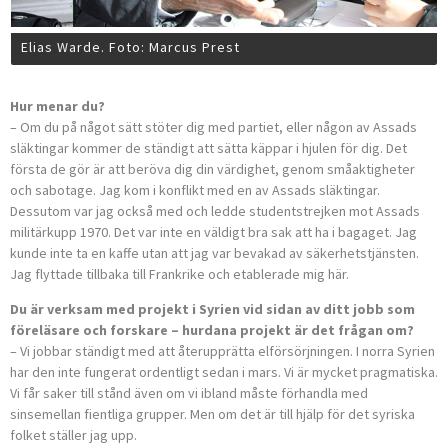
Elias Warde. Foto: Marcus Prest
Hur menar du?
– Om du på något sätt stöter dig med partiet, eller någon av Assads
släktingar kommer de ständigt att sätta käppar i hjulen för dig. Det
första de gör är att beröva dig din värdighet, genom småaktigheter
och sabotage. Jag kom i konflikt med en av Assads släktingar.
Dessutom var jag också med och ledde studentstrejken mot Assads
militärkupp 1970. Det var inte en väldigt bra sak att ha i bagaget. Jag
kunde inte ta en kaffe utan att jag var bevakad av säkerhetstjänsten.
Jag flyttade tillbaka till Frankrike och etablerade mig här.
Du är verksam med projekt i Syrien vid sidan av ditt jobb som
föreläsare och forskare – hurdana projekt är det frågan om?
– Vi jobbar ständigt med att återupprätta elförsörjningen. I norra Syrien
har den inte fungerat ordentligt sedan i mars. Vi är mycket pragmatiska.
Vi får saker till stånd även om vi ibland måste förhandla med
sinsemellan fientliga grupper. Men om det är till hjälp för det syriska
folket ställer jag upp.