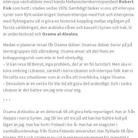
intervjua västväldens mest kända Mellanösternkorrespondent
Robert
Fisk
som bott i staden sedan 1976. Samtidigt tänker vi oss att intervjua
syrier som flytt undan kriget. Genom intervjun med Fisk och intervjerna
med flyktingarna vill vi göra en historisk koppling mellan utgången på
första världskriget, den arabiska våren och kaoset i Syrien och Irak. Vi
är undertecknad och
Osama al-Aloulou
.
Medan vi planerar resan får Osama dubier. Osamas dubier beror på på
terrorgruppen ISIS utbredning. Osama anser att det finns en
kidnappningsrisk som inte är helt obetydlig.
– Vi kan resa till Beirut, inga problem, det är en fin turistort. Men ska vi
köra omkring i Libanon, särskilt i norra Libanon och intervjua folk kan vi
försätta oss situationer som är svåra att överblicka, säger Osama.
– Dessutom är en vecka för lite tid att göra det ordentligt. Och i södra
Libanon är det bättre om jag inte visar mig.
* * *
Osama al-Aloulou är en delorsak till att göra hela reportaget. Han är från
Aleppo i norra Syrien. Jag får lov att tro på att han har bättre koll på
läget än jag. Han har bott i Finland i tre år. Han har en magister i
samhällsvetenskap från Östra Finlands universitet. Han flyttade till Åbo
hösten 2013 och studerar nu vid magisterprogrammet för mänskliga