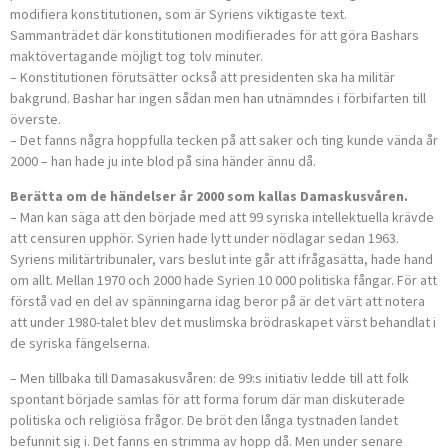
modifiera konstitutionen, som är Syriens viktigaste text.
Sammanträdet där konstitutionen modifierades för att göra Bashars
maktövertagande möjligt tog tolv minuter.
– Konstitutionen förutsätter också att presidenten ska ha militär
bakgrund. Bashar har ingen sådan men han utnämndes i förbifarten till
överste.
– Det fanns några hoppfulla tecken på att saker och ting kunde vända år
2000 – han hade ju inte blod på sina händer ännu då.
Berätta om de händelser år 2000 som kallas Damaskusvåren.
– Man kan säga att den började med att 99 syriska intellektuella krävde
att censuren upphör. Syrien hade lytt under nödlagar sedan 1963.
Syriens militärtribunaler, vars beslut inte går att ifrågasätta, hade hand
om allt. Mellan 1970 och 2000 hade Syrien 10 000 politiska fångar. För att
förstå vad en del av spänningarna idag beror på är det värt att notera
att under 1980-talet blev det muslimska brödraskapet värst behandlat i
de syriska fängelserna.
– Men tillbaka till Damasakusvåren: de 99:s initiativ ledde till att folk
spontant började samlas för att forma forum där man diskuterade
politiska och religiösa frågor. De bröt den långa tystnaden landet
befunnit sig i. Det fanns en strimma av hopp då. Men under senare