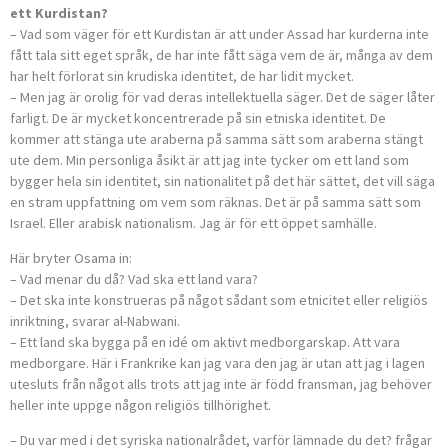
ett Kurdistan?
– Vad som väger för ett Kurdistan är att under Assad har kurderna inte
fått tala sitt eget språk, de har inte fått säga vem de är, många av dem
har helt förlorat sin krudiska identitet, de har lidit mycket.
– Men jag är orolig för vad deras intellektuella säger. Det de säger låter
farligt. De är mycket koncentrerade på sin etniska identitet. De
kommer att stänga ute araberna på samma sätt som araberna stängt
ute dem. Min personliga åsikt är att jag inte tycker om ett land som
bygger hela sin identitet, sin nationalitet på det här sättet, det vill säga
en stram uppfattning om vem som räknas. Det är på samma sätt som
Israel. Eller arabisk nationalism. Jag är för ett öppet samhälle.
Här bryter Osama in:
– Vad menar du då? Vad ska ett land vara?
– Det ska inte konstrueras på något sådant som etnicitet eller religiös
inriktning, svarar al-Nabwani.
– Ett land ska bygga på en idé om aktivt medborgarskap. Att vara
medborgare. Här i Frankrike kan jag vara den jag är utan att jag i lagen
utesluts från något alls trots att jag inte är född fransman, jag behöver
heller inte uppge någon religiös tillhörighet.
– Du var med i det syriska nationalrådet, varför lämnade du det? frågar