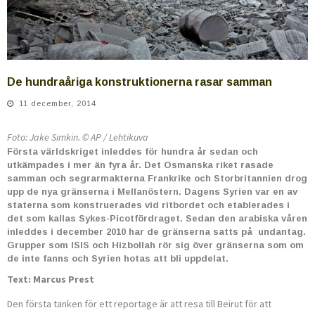
De hundraåriga konstruktionerna rasar samman
11 december, 2014
Foto: Jake Simkin. © AP / Lehtikuva
Första världskriget inleddes för hundra år sedan och
utkämpades i mer än fyra år. Det Osmanska riket rasade
samman och segrarmakterna Frankrike och Storbritan­nien drog
upp de nya gränserna i Mellanöstern. Dagens Syrien var en av
staterna som konstruerades vid ritbordet och etablerades i
det som kallas Sykes-Picotfördraget. Sedan den arabiska våren
inleddes i december 2010 har de gränserna satts på undantag.
Grupper som ISIS och Hizbollah rör sig över gränserna som om
de inte fanns och Syrien hotas att bli uppdelat.
Text: Marcus Prest
Den första tanken för ett reportage är att resa till Beirut för att