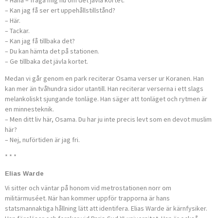
– Haha – fråga mig nu om det jävla kortet.
– Kan jag få ser ert uppehållstillstånd?
– Här.
– Tackar.
– Kan jag få tillbaka det?
– Du kan hämta det på stationen.
– Ge tillbaka det jävla kortet.
Medan vi går genom en park reciterar Osama verser ur Koranen. Han
kan mer än tvåhundra sidor utantill. Han reciterar verserna i ett slags
melankoliskt sjungande tonläge. Han säger att tonläget och rytmen är
en minnesteknik.
– Men ditt liv här, Osama. Du har ju inte precis levt som en devot muslim
här?
– Nej, nuförtiden är jag fri.
* * *
Elias Warde
Vi sitter och väntar på honom vid metrostationen norr om
militärmuséet. När han kommer uppför trapporna är hans
statsmannaktiga hållning lätt att identifera. Elias Warde är kärnfysiker.