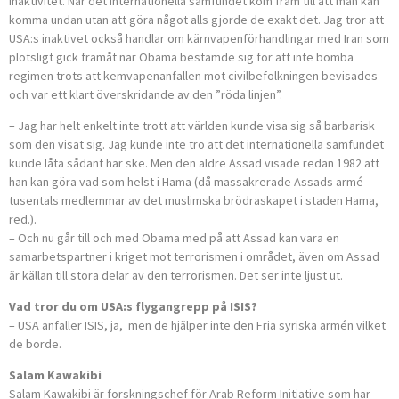
inaktivitet. När det internationella samfundet kom fram till att man kan
komma undan utan att göra något alls gjorde de exakt det. Jag tror att
USA:s inaktivet också handlar om kärnvapenförhandlingar med Iran som
plötsligt gick framåt när Obama bestämde sig för att inte bomba
regimen trots att kemvapenanfallen mot civilbefolkningen bevisades
och var ett klart överskridande av den ”röda linjen”.
– Jag har helt enkelt inte trott att världen kunde visa sig så barbarisk
som den visat sig. Jag kunde inte tro att det internationella samfundet
kunde låta sådant här ske. Men den äldre Assad visade redan 1982 att
han kan göra vad som helst i Hama (då massakrerade Assads armé
tusentals medlemmar av det muslimska brödraskapet i staden Hama,
red.).
– Och nu går till och med Obama med på att Assad kan vara en
samarbetspartner i kriget mot terrorismen i området, även om Assad
är källan till stora delar av den terrorismen. Det ser inte ljust ut.
Vad tror du om USA:s flygangrepp på ISIS?
– USA anfaller ISIS, ja, men de hjälper inte den Fria syriska armén vilket
de borde.
Salam Kawakibi
Salam Kawakibi är forskningschef för Arab Reform Initiative som har