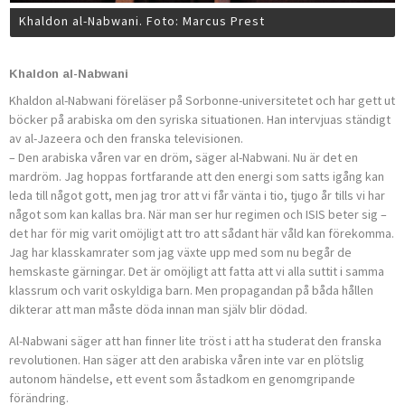
Khaldon al-Nabwani. Foto: Marcus Prest
Khaldon al-Nabwani
Khaldon al-Nabwani föreläser på Sorbonne-universitetet och har gett ut
böcker på arabiska om den syriska situationen. Han intervjuas ständigt
av al-Jazeera och den franska televisionen.
– Den arabiska våren var en dröm, säger al-Nabwani. Nu är det en
mardröm. Jag hoppas fortfarande att den energi som satts igång kan
leda till något gott, men jag tror att vi får vänta i tio, tjugo år tills vi har
något som kan kallas bra. När man ser hur regimen och ISIS beter sig –
det har för mig varit omöjligt att tro att sådant här våld kan förekomma.
Jag har klasskamrater som jag växte upp med som nu begår de
hemskaste gärningar. Det är omöjligt att fatta att vi alla suttit i samma
klassrum och varit oskyldiga barn. Men propagandan på båda hållen
dikterar att man måste döda innan man själv blir dödad.
Al-Nabwani säger att han finner lite tröst i att ha studerat den franska
revolutionen. Han säger att den arabiska våren inte var en plötslig
autonom händelse, ett event som åstadkom en genomgripande
förändring.