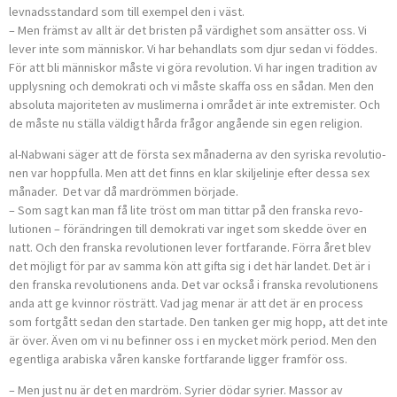
levnadsstandard som till exempel den i väst.
– Men främst av allt är det bristen på värdighet som ansätter oss. Vi
lever inte som människor. Vi har behandlats som djur sedan vi föddes.
För att bli människor måste vi göra revolution. Vi har ingen tradition av
upplysning och demokrati och vi måste skaffa oss en sådan. Men den
absoluta majoriteten av muslimerna i området är inte extremister. Och
de måste nu ställa väldigt hårda frågor angående sin egen religion.
al-Nabwani säger att de första sex månaderna av den syriska revolu­t­io­
nen var hoppfulla. Men att det finns en klar skiljelinje efter dessa sex
månader. Det var då mardrömmen började.
– Som sagt kan man få lite tröst om man tittar på den franska revo­
lutionen – förändringen till demokrati var inget som skedde över en
natt. Och den franska revolutionen lever fortfarande. Förra året blev
det möjligt för par av samma kön att gifta sig i det här landet. Det är i
den franska revolutionens anda. Det var också i franska revolutionens
anda att ge kvinnor rösträtt. Vad jag menar är att det är en process
som fortgått sedan den startade. Den tanken ger mig hopp, att det inte
är över. Även om vi nu befinner oss i en mycket mörk period. Men den
egentliga arabiska våren kanske fortfarande ligger framför oss.
– Men just nu är det en mardröm. Syrier dödar syrier. Massor av