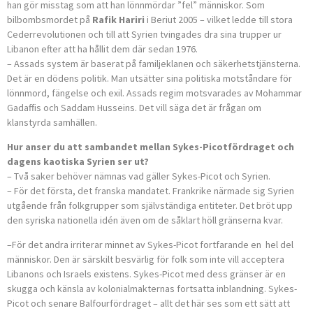
han gör misstag som att han lönnmördar ”fel” människor. Som
bilbombsmordet på
Rafik Hariri
i Beriut 2005 – vilket ledde till stora
Cederrevolutionen och till att Syrien tvingades dra sina trupper ur
Libanon efter att ha hållit dem där sedan 1976.
– Assads system är baserat på familjeklanen och säkerhetstjänsterna.
Det är en dödens politik. Man utsätter sina politiska motståndare för
lönnmord, fängelse och exil. Assads regim motsvarades av Mohammar
Gadaffis och Saddam Husseins. Det vill säga det är frågan om
klanstyrda samhällen.
Hur anser du att sambandet mellan Sykes-Picotfördraget och
dagens kaotiska Syrien ser ut?
– Två saker behöver nämnas vad gäller Sykes-Picot och Syrien.
– För det första, det franska mandatet. Frankrike närmade sig Syrien
utgående från folkgrupper som självständiga entiteter. Det bröt upp
den syriska nationella idén även om de såklart höll gränserna kvar.
–För det andra irriterar minnet av Sykes-Picot fortfarande en hel del
människor. Den är särskilt besvärlig för folk som inte vill acceptera
Libanons och Israels existens. Sykes-Picot med dess gränser är en
skugga och känsla av kolonialmakternas fortsatta inblandning. Sykes-
Picot och senare Balfourfördraget – allt det här ses som ett sätt att