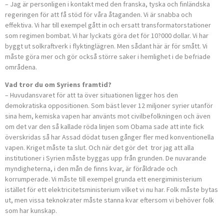
– Jag är personligen i kontakt med den franska, tyska och finländska
regeringen för att få stöd för våra åtaganden. Vi är snabba och
effektiva. Vi har till exempel gått in och ersatt transformatorstationer
som regimen bombat. Vi har lyckats göra det för 10?000 dollar. Vi har
byggt ut solkraftverk i flyktinglägren. Men sådant här är för smått. Vi
måste göra mer och gör också större saker i hemlighet i de befriade
områdena.
Vad tror du om Syriens framtid?
– Huvudansvaret för att ta över situationen ligger hos den
demokratiska oppositionen. Som bäst lever 12 miljoner syrier utanför
sina hem, kemiska vapen har använts mot civilbefolkningen och även
om det var den så kallade röda linjen som Obama sade att inte fick
överskridas så har Assad dödat tusen gånger fler med konventionella
vapen. Kriget måste ta slut. Och när det gör det tror jag att alla
institutioner i Syrien måste byggas upp från grunden. De nuvarande
myndigheterna, i den mån de finns kvar, är föråldrade och
korrumperade. Vi måste till exempel grunda ett energiministerium
istället för ett elektricitetsministerium vilket vi nu har. Folk måste bytas
ut, men vissa teknokrater måste stanna kvar eftersom vi behöver folk
som har kunskap.