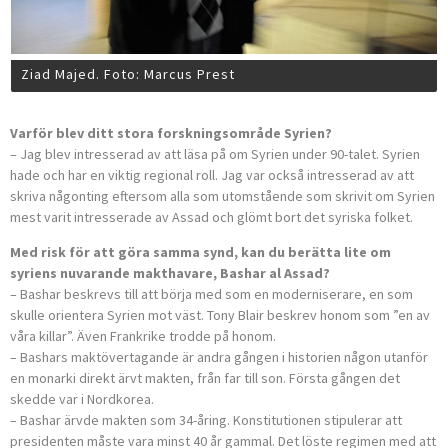
Ziad Majed. Foto: Marcus Prest
Varför blev ditt stora forskningsområde Syrien?
– Jag blev intresserad av att läsa på om Syrien under 90-talet. Syrien
hade och har en viktig regional roll. Jag var också intresserad av att
skriva någonting eftersom alla som utomstående som skrivit om Syrien
mest varit intresserade av Assad och glömt bort det syriska folket.
Med risk för att göra samma synd, kan du berätta lite om
syriens nuvarande makthavare, Bashar al Assad?
– Bashar beskrevs till att börja med som en moderniserare, en som
skulle orientera Syrien mot väst. Tony Blair beskrev honom som ”en av
våra killar”. Även Frankrike trodde på honom.
– Bashars maktövertagande är andra gången i historien någon utanför
en monarki direkt ärvt makten, från far till son. Första gången det
skedde var i Nordkorea.
– Bashar ärvde makten som 34-åring. Konstitutionen stipulerar att
presidenten måste vara minst 40 år gammal. Det löste regimen med att