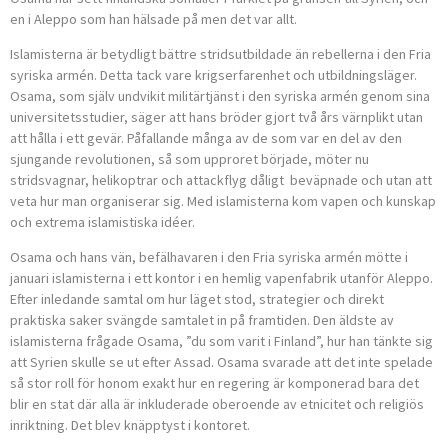
en i Aleppo som han hälsade på men det var allt.
Islamisterna är betydligt bättre stridsutbildade än rebellerna i den Fria
syriska armén. Detta tack vare krigserfarenhet och utbildningsläger.
Osama, som själv undvikit militärtjänst i den syriska armén genom sina
universitetsstudier, säger att hans bröder gjort två års värnplikt utan
att hålla i ett gevär. Påfallande många av de som var en del av den
sjungande revolutionen, så som upproret började, möter nu
stridsvagnar, helikoptrar och attackflyg dåligt beväpnade och utan att
veta hur man organiserar sig. Med islamisterna kom vapen och kunskap
och extrema islamistiska idéer.
Osama och hans vän, befälhavaren i den Fria syriska armén mötte i
januari islamisterna i ett kontor i en hemlig vapenfabrik utanför Aleppo.
Efter inledande samtal om hur läget stod, strategier och direkt
praktiska saker svängde samtalet in på framtiden. Den äldste av
islamisterna frågade Osama, ”du som varit i Finland”, hur han tänkte sig
att Syrien skulle se ut efter Assad. Osama svarade att det inte spelade
så stor roll för honom exakt hur en regering är komponerad bara det
blir en stat där alla är inkluderade oberoende av etnicitet och religiös
inriktning. Det blev knäpptyst i kontoret.