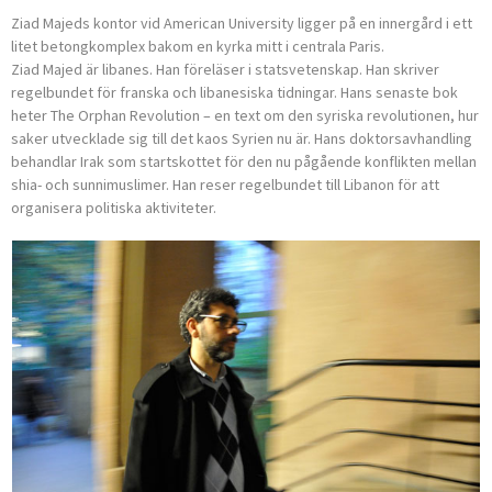
Ziad Majeds kontor vid American University ligger på en innergård i ett
litet betongkomplex bakom en kyrka mitt i centrala Paris.
Ziad Majed är libanes. Han föreläser i statsvetenskap. Han skriver
regelbundet för franska och libanesiska tidningar. Hans senaste bok
heter The Orphan Revolution – en text om den syriska revolutionen, hur
saker utvecklade sig till det kaos Syrien nu är. Hans doktorsavhandling
behandlar Irak som startskottet för den nu pågående konflikten mellan
shia- och sunnimuslimer. Han reser regelbundet till Liba­non för att
organisera politiska aktiviteter.