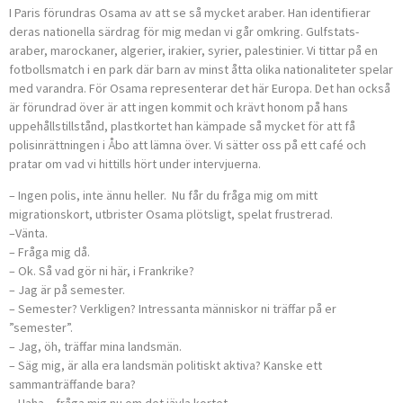
I Paris förundras Osama av att se så mycket araber. Han identifierar
deras nationella särdrag för mig medan vi går omkring. Gulfstats-
araber, marockaner, algerier, irakier, syrier, palestinier. Vi tittar på en
fotbollsmatch i en park där barn av minst åtta olika nationaliteter spelar
med varandra. För Osama representerar det här Europa. Det han också
är förundrad över är att ingen kommit och krävt honom på hans
uppehållstillstånd, plastkortet han kämpade så mycket för att få
polisinrättningen i Åbo att lämna över. Vi sätter oss på ett café och
pratar om vad vi hittills hört under intervjuerna.
– Ingen polis, inte ännu heller. Nu får du fråga mig om mitt
migrationskort, utbrister Osama plötsligt, spelat frustrerad.
–Vänta.
– Fråga mig då.
– Ok. Så vad gör ni här, i Frankrike?
– Jag är på semester.
– Semester? Verkligen? Intressanta människor ni träffar på er
”semester”.
– Jag, öh, träffar mina landsmän.
– Säg mig, är alla era landsmän politiskt aktiva? Kanske ett
sammanträffande bara?