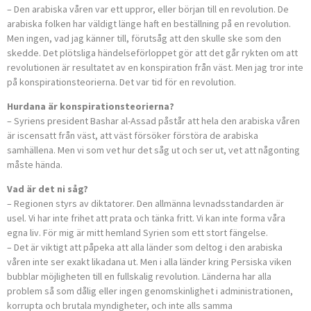
– Den arabiska våren var ett uppror, eller början till en revolution. De
arabiska folken har väldigt länge haft en beställning på en revolution.
Men ingen, vad jag känner till, förutsåg att den skulle ske som den
skedde. Det plötsliga händelseförloppet gör att det går rykten om att
revolutionen är resultatet av en konspiration från väst. Men jag tror inte
på konspirationsteorierna. Det var tid för en revolution.
Hurdana är konspirationsteorierna?
– Syriens president Bashar al-Assad påstår att hela den arabiska våren
är iscensatt från väst, att väst försöker förstöra de arabiska
samhällena. Men vi som vet hur det såg ut och ser ut, vet att någonting
måste hända.
Vad är det ni såg?
– Regionen styrs av diktatorer. Den allmänna levnadsstandarden är
usel. Vi har inte frihet att prata och tänka fritt. Vi kan inte forma våra
egna liv. För mig är mitt hemland Syrien som ett stort fängelse.
– Det är viktigt att påpeka att alla länder som deltog i den arabiska
våren inte ser exakt likadana ut. Men i alla länder kring Persiska viken
bubblar möjligheten till en fullskalig revolution. Länderna har alla
problem så som dålig eller ingen genomskinlighet i administrationen,
korrupta och brutala myndigheter, och inte alls samma