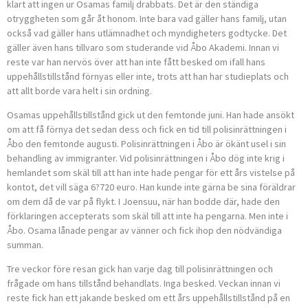
klart att ingen ur Osamas familj drabbats. Det är den ständiga
otryggheten som går åt honom. Inte bara vad gäller hans familj, utan
också vad gäller hans utlämnadhet och myndigheters godtycke. Det
gäller även hans tillvaro som studerande vid Åbo Akademi. Innan vi
reste var han nervös över att han inte fått besked om ifall hans
uppehållstillstånd förnyas eller inte, trots att han har studieplats och
att allt borde vara helt i sin ordning.
Osamas uppehållstillstånd gick ut den femtonde juni. Han hade ansökt
om att få förnya det sedan dess och fick en tid till polisinrättningen i
Åbo den femtonde augusti. Polisinrättningen i Åbo är ökänt usel i sin
behandling av immigranter. Vid polisinrättningen i Åbo dög inte krig i
hemlandet som skäl till att han inte hade pengar för ett års vistel­se på
kontot, det vill säga 6?720 euro. Han kunde inte gärna be sina föräldrar
om dem då de var på flykt. I Joensuu, när han bodde där, hade den
förklaringen accepterats som skäl till att inte ha pengarna. Men inte i
Åbo. Osama lånade pengar av vänner och fick ihop den nödvändiga
summan.
Tre veckor före resan gick han varje dag till polisinrättningen och
frågade om hans tillstånd behandlats. Inga besked. Veckan innan vi
reste fick han ett jakande besked om ett års uppehållstillstånd på en