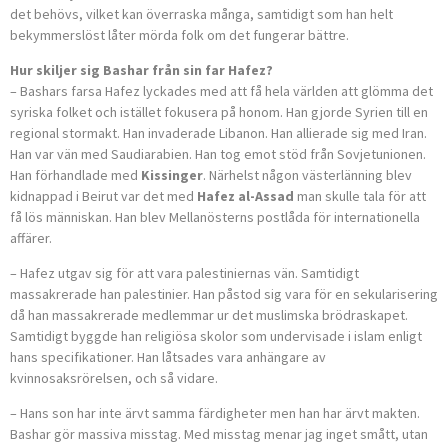
det behövs, vilket kan överraska många, samtidigt som han helt
bekymmerslöst låter mörda folk om det fungerar bättre.
Hur skiljer sig Bashar från sin far Hafez?
– Bashars farsa Hafez lyckades med att få hela världen att glömma det
syriska folket och istället fokusera på honom. Han gjorde Syrien till en
regional stormakt. Han invaderade Libanon. Han allierade sig med Iran.
Han var vän med Saudiarabien. Han tog emot stöd från Sovjetunionen.
Han förhandlade med
Kissinger
. Närhelst någon västerlänning blev
kidnappad i Beirut var det med
Hafez al-Assad
man skulle tala för att
få lös människan. Han blev Mellanösterns postlåda för internationella
affärer.
– Hafez utgav sig för att vara palestiniernas vän. Samtidigt
massakrerade han palestinier. Han påstod sig vara för en sekularisering
då han massakrerade medlemmar ur det muslimska brödraskapet.
Samtidigt byggde han religiösa skolor som undervisade i islam enligt
hans specifikationer. Han låtsades vara anhängare av
kvinnosaksrörelsen, och så vidare.
– Hans son har inte ärvt samma färdigheter men han har ärvt makten.
Bashar gör massiva misstag. Med misstag menar jag inget smått, utan