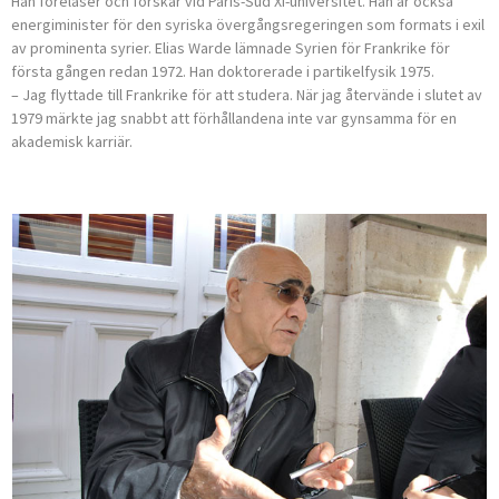
Han föreläser och forskar vid Paris-Sud XI-universitet. Han är också
energiminister för den syriska övergångsregeringen som formats i exil
av prominenta syrier. Elias Warde lämnade Syrien för Frankrike för
första gången redan 1972. Han doktorerade i partikelfysik 1975.
– Jag flyttade till Frankrike för att studera. När jag återvände i slutet av
1979 märkte jag snabbt att förhållandena inte var gynsamma för en
akademisk karriär.