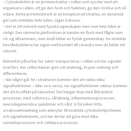
– Cytoskelettet är en proteinstruktur i cellen som sysslar med att
organisera cellen, att ge den form och funktion, ge den rörelse och så
vidare. Detta proteinnätverk är en komplicerad struktur, en dynamisk
gel som ombildas hela tiden, säger Eriksson.
– Det är ett nätverk med fysiska egenskaper men som hela tiden är
rörligt. Den närmaste jämförelsen är kanske en flock med fåglar som
rör sig tillsammans, men ändå bildar en fysisk gemenskap. De enskilda
beståndsdelarna har ingen reell kontakt till varandra men de bildar ett
nätverk.
Nätverket påverkar hur saker transporteras i cellen och hur signaler
överförs. Hur cellen känner igen sitt underlag, kryper omkring och
differentieras.
– När något går fel i strukturen kommer det att rubba olika
signalfunktioner – eller vice versa, när signalfunktioner rubbas kommer
det att ha effekt på nätverket. Det hänger ihop med åldrandets
processer, med cellstress, sårläkning, inflammationsprocesser,
neurodegenerativa sjukdomar och sånt. Vi försöker hitta
orsakssammanhang som anknyter till enskilda cytoskelettproteiner
och signalfunktioner, och hur de har att göra med olika
vävnadsprocesser och cellulära processer.