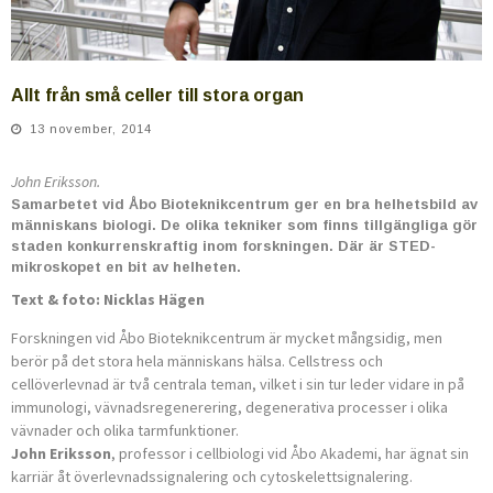
Allt från små celler till stora organ
13 november, 2014
John Eriksson.
Samarbetet vid Åbo Bioteknikcentrum ger en bra helhetsbild av
människans biologi. De olika tekniker som finns tillgängliga gör
staden konkurrenskraftig inom forskningen. Där är STED-
mikroskopet en bit av helheten.
Text & foto: Nicklas Hägen
Forskningen vid Åbo Bioteknikcentrum är mycket mångsidig, men
berör på det stora hela människans hälsa. Cellstress och
cellöverlevnad är två centrala teman, vilket i sin tur leder vidare in på
immunologi, vävnadsregenerering, degenerativa processer i olika
vävnader och olika tarmfunktioner.
John Eriksson
, professor i cellbiologi vid Åbo Akademi, har ägnat sin
karriär åt överlevnadssignalering och cytoskelettsignalering.