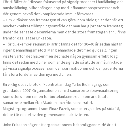
För tillfället är Eriksson fokuserad på signalprocesser i hudläkning och
muskelläkning, vilket hänger ihop med inflammationsprocesser och
därigenom också det komplicerade immunförsvaret.
– Om vi tänker oss framstegen vi kan göra inom biologin är det här ett
mycket konkret tillämpningsområde där man har gjort stora framsteg
under de senaste decennierna men där de stora framstegen ännu finns
framför oss, säger Eriksson.
– För till exempel reumatisk artrit fanns det för 30–40 år sedan nästan
ingen behandlingsmetod. Man behandlade det med guldsalt. Ingen
visste varför det hjälper men det hade någon gynnsam effekt. Idag
finns det redan mediciner som är designade så att de är målinriktade
på vissa signalprocesser som dämpar reaktionen och där patienterna
får stora fördelar av den nya medicinen.
En viktig del av bioteknikcentret är idag Turku BioImaging, som
grundades 2007. Organisationen är ett samarbete i biovisualisering
som utförs inom ramen för bioteknikcentret – som är ett tätt
samarbete mellan Åbo Akademi och Åbo universitet.
Magisterprogrammet som Elnaz Fazeli, som intervjuades på sida 18,
deltar i är en del av den gemensamma aktiviteten.
John Eriksson säger att organisationens bakomliggande idé är att