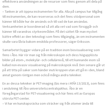
effektivera användningen av de resurser som finns genom att dela på
dem.
– Tanken är att öppna instrumenten för alla. Alla på campus har tillgång
till instrumenten, de kan reserveras och det finns stödpersonal som
känner till både hur de används och till vad de kan användas.
Verksamheten är koordinerad så att alla vet vad som försiggår och
känner till varandras styrkeområden. På det sättet får man mycket
bättre effekt av den teknologi som finns tillgänglig, än om instrumenten
skulle vara låsta bakom enskilda professorer, säger Eriksson.
Samarbetet bygger vidare på en tradition inom biovisualisering som
finns i Åbo. Här rör man sig från mikroskopin och dess högupplösta
bilder på atom-, molekylär- och cellulärnivå, till ett kunnande inom så
kallad non-invasiv visualisering på makroskopisk nivå. Den senare går ut
på att titta på saker som händer inuti kroppen utan att gå in i den, bland
annat genom röntgen men också många andra tekniker.
En av dessa tekniker är PET-imaging (läs mera i
MfÅA
13/2013), som finns
i anslutning till Åbo universitetscentralsjukhus. Åbo är en
föregångarstad för PET-visualisering och här finns ett av Europas
största PET-center.
– Vi har en kunskapsräcka som sträcker sig från atomer ända till