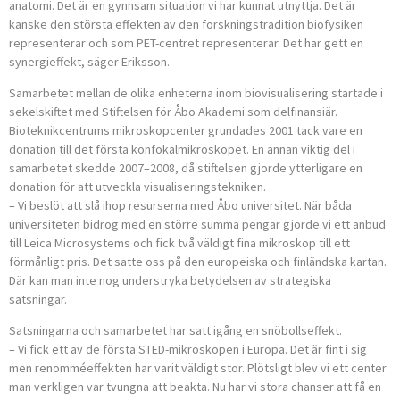
anatomi. Det är en gynnsam situation vi har kunnat utnyttja. Det är
kanske den största effekten av den forskningstradition biofysiken
representerar och som PET-centret representerar. Det har gett en
synergieffekt, säger Eriksson.
Samarbetet mellan de olika enheterna inom biovisualisering startade i
sekelskiftet med Stiftelsen för Åbo Akademi som delfinansiär.
Bioteknikcentrums mikroskopcenter grundades 2001 tack vare en
donation till det första konfokalmikroskopet. En annan viktig del i
samarbetet skedde 2007–2008, då stiftelsen gjorde ytterligare en
donation för att utveckla visualiseringstekniken.
– Vi beslöt att slå ihop resurserna med Åbo universitet. När båda
universiteten bidrog med en större summa pengar gjorde vi ett anbud
till Leica Microsystems och fick två väldigt fina mikroskop till ett
förmånligt pris. Det satte oss på den europeiska och finländska kartan.
Där kan man inte nog understryka betydelsen av strategiska
satsningar.
Satsningarna och samarbetet har satt igång en snöbollseffekt.
– Vi fick ett av de första STED-mikroskopen i Europa. Det är fint i sig
men renomméeffekten har varit väldigt stor. Plötsligt blev vi ett center
man verkligen var tvungna att beakta. Nu har vi stora chanser att få en