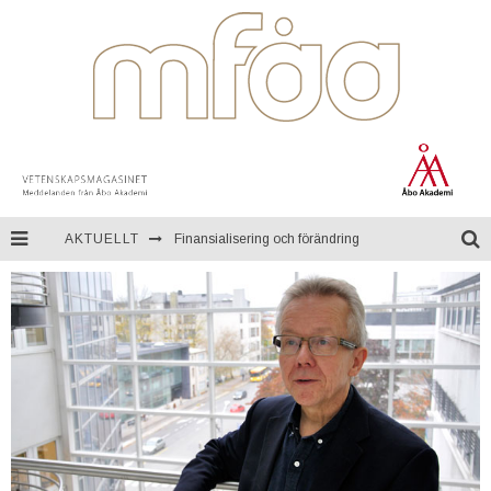
AKTUELLT
Finansialisering och förändring
En resa genom Mongoliet
Teknologi för kontinuerlig övervakning av miljön
Åbo Akademi firar ett fullt sekel